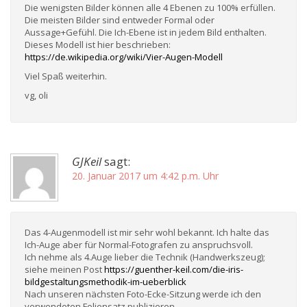
Die wenigsten Bilder können alle 4 Ebenen zu 100% erfüllen.
Die meisten Bilder sind entweder Formal oder
Aussage+Gefühl. Die Ich-Ebene ist in jedem Bild enthalten.
Dieses Modell ist hier beschrieben:
https://de.wikipedia.org/wiki/Vier-Augen-Modell
Viel Spaß weiterhin.
vg, oli
GJKeil
sagt:
20. Januar 2017 um 4:42 p.m. Uhr
Das 4-Augenmodell ist mir sehr wohl bekannt. Ich halte das
Ich-Auge aber für Normal-Fotografen zu anspruchsvoll.
Ich nehme als 4.Auge lieber die Technik (Handwerkszeug);
siehe meinen Post
https://guenther-keil.com/die-iris-
bildgestaltungsmethodik-im-ueberblick
Nach unseren nächsten Foto-Ecke-Sitzung werde ich den
verwendeten Foliensatz publizieren.