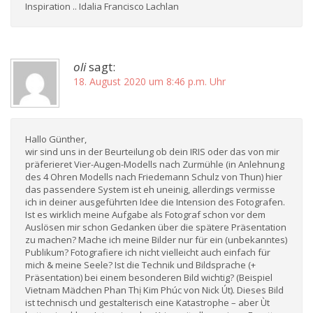
Inspiration .. Idalia Francisco Lachlan
oli
sagt:
18. August 2020 um 8:46 p.m. Uhr
Hallo Günther,
wir sind uns in der Beurteilung ob dein IRIS oder das von mir
präferieret Vier-Augen-Modells nach Zurmühle (in Anlehnung
des 4 Ohren Modells nach Friedemann Schulz von Thun) hier
das passendere System ist eh uneinig, allerdings vermisse
ich in deiner ausgeführten Idee die Intension des Fotografen.
Ist es wirklich meine Aufgabe als Fotograf schon vor dem
Auslösen mir schon Gedanken über die spätere Präsentation
zu machen? Mache ich meine Bilder nur für ein (unbekanntes)
Publikum? Fotografiere ich nicht vielleicht auch einfach für
mich & meine Seele? Ist die Technik und Bildsprache (+
Präsentation) bei einem besonderen Bild wichtig? (Beispiel
Vietnam Mädchen Phan Thị Kim Phúc von Nick Út). Dieses Bild
ist technisch und gestalterisch eine Katastrophe – aber Ùt