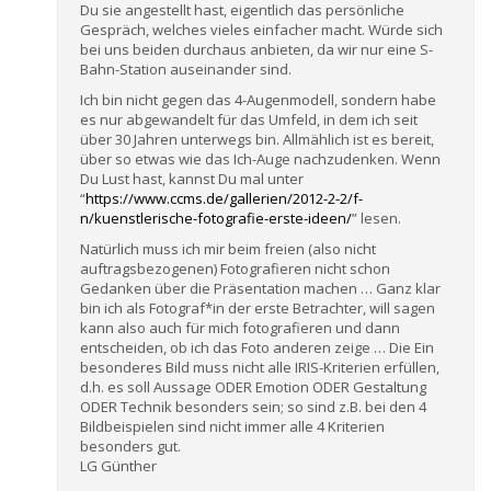
Du sie angestellt hast, eigentlich das persönliche
Gespräch, welches vieles einfacher macht. Würde sich
bei uns beiden durchaus anbieten, da wir nur eine S-
Bahn-Station auseinander sind.
Ich bin nicht gegen das 4-Augenmodell, sondern habe
es nur abgewandelt für das Umfeld, in dem ich seit
über 30 Jahren unterwegs bin. Allmählich ist es bereit,
über so etwas wie das Ich-Auge nachzudenken. Wenn
Du Lust hast, kannst Du mal unter
“
https://www.ccms.de/gallerien/2012-2-2/f-
n/kuenstlerische-fotografie-erste-ideen/
” lesen.
Natürlich muss ich mir beim freien (also nicht
auftragsbezogenen) Fotografieren nicht schon
Gedanken über die Präsentation machen … Ganz klar
bin ich als Fotograf*in der erste Betrachter, will sagen
kann also auch für mich fotografieren und dann
entscheiden, ob ich das Foto anderen zeige … Die Ein
besonderes Bild muss nicht alle IRIS-Kriterien erfüllen,
d.h. es soll Aussage ODER Emotion ODER Gestaltung
ODER Technik besonders sein; so sind z.B. bei den 4
Bildbeispielen sind nicht immer alle 4 Kriterien
besonders gut.
LG Günther