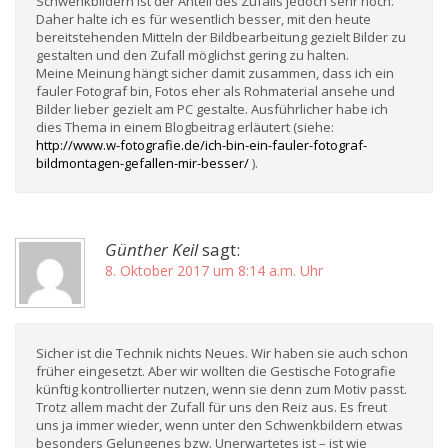
Schwenkbildern ist der Anteil des Zufalls jedoch sehr hoch.
Daher halte ich es für wesentlich besser, mit den heute
bereitstehenden Mitteln der Bildbearbeitung gezielt Bilder zu
gestalten und den Zufall möglichst gering zu halten.
Meine Meinung hängt sicher damit zusammen, dass ich ein
fauler Fotograf bin, Fotos eher als Rohmaterial ansehe und
Bilder lieber gezielt am PC gestalte. Ausführlicher habe ich
dies Thema in einem Blogbeitrag erläutert (siehe:
http://www.w-fotografie.de/ich-bin-ein-fauler-fotograf-
bildmontagen-gefallen-mir-besser/
).
Günther Keil
sagt:
8. Oktober 2017 um 8:14 a.m. Uhr
Sicher ist die Technik nichts Neues. Wir haben sie auch schon
früher eingesetzt. Aber wir wollten die Gestische Fotografie
künftig kontrollierter nutzen, wenn sie denn zum Motiv passt.
Trotz allem macht der Zufall für uns den Reiz aus. Es freut
uns ja immer wieder, wenn unter den Schwenkbildern etwas
besonders Gelungenes bzw. Unerwartetes ist – ist wie