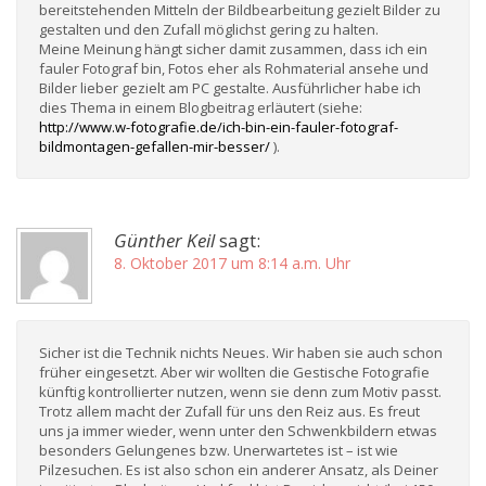
bereitstehenden Mitteln der Bildbearbeitung gezielt Bilder zu
gestalten und den Zufall möglichst gering zu halten.
Meine Meinung hängt sicher damit zusammen, dass ich ein
fauler Fotograf bin, Fotos eher als Rohmaterial ansehe und
Bilder lieber gezielt am PC gestalte. Ausführlicher habe ich
dies Thema in einem Blogbeitrag erläutert (siehe:
http://www.w-fotografie.de/ich-bin-ein-fauler-fotograf-
bildmontagen-gefallen-mir-besser/
).
Günther Keil
sagt:
8. Oktober 2017 um 8:14 a.m. Uhr
Sicher ist die Technik nichts Neues. Wir haben sie auch schon
früher eingesetzt. Aber wir wollten die Gestische Fotografie
künftig kontrollierter nutzen, wenn sie denn zum Motiv passt.
Trotz allem macht der Zufall für uns den Reiz aus. Es freut
uns ja immer wieder, wenn unter den Schwenkbildern etwas
besonders Gelungenes bzw. Unerwartetes ist – ist wie
Pilzesuchen. Es ist also schon ein anderer Ansatz, als Deiner