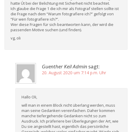
hatte Út bei der Belichtung mit Sicherheit nicht beachtet.
Ich glaube die Frage 1 die ich mir als Fotograf stellen sollte ist
die Frage nach dem “Warum fotografiere ich?” gefolgt von
“Für wen fotografiere ich?”.
Wer diese Fragen für sich beantworten kann, der wird die
passenden Motive suchen (und finden).
vg, oli
Guenther Keil Admin
sagt:
20. August 2020 um 7:14 p.m. Uhr
Hallo Oli,
will man in einem Block nicht überlang werden, muss
man seine Gedanken vereinfachen. Daher kommen
manche tiefergehende Gedanken nicht so zum
Ausdruck. Ich präferiere bei Überlegungen der Art, wie
Du sie angestellt hast, eigentlich das persönliche
Gespräch, welches vieles einfacher macht. Würde sich