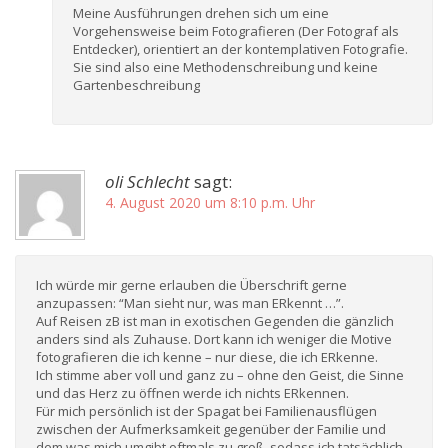
Meine Ausführungen drehen sich um eine
Vorgehensweise beim Fotografieren (Der Fotograf als
Entdecker), orientiert an der kontemplativen Fotografie.
Sie sind also eine Methodenschreibung und keine
Gartenbeschreibung
oli Schlecht
sagt:
4. August 2020 um 8:10 p.m. Uhr
Ich würde mir gerne erlauben die Überschrift gerne
anzupassen: “Man sieht nur, was man ERkennt …”.
Auf Reisen zB ist man in exotischen Gegenden die gänzlich
anders sind als Zuhause. Dort kann ich weniger die Motive
fotografieren die ich kenne – nur diese, die ich ERkenne.
Ich stimme aber voll und ganz zu – ohne den Geist, die Sinne
und das Herz zu öffnen werde ich nichts ERkennen.
Für mich persönlich ist der Spagat bei Familienausflügen
zwischen der Aufmerksamkeit gegenüber der Familie und
dem was mich umgibt oftmals zu groß, sodass ich tatsächlich