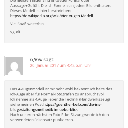
Die meisten Bilder sind entweder Formal oder
Aussage+Gefühl. Die Ich-Ebene ist in jedem Bild enthalten.
Dieses Modell ist hier beschrieben:
https://de.wikipedia.org/wiki/Vier-Augen-Modell
Viel Spaß weiterhin.
vg, oli
GJKeil
sagt:
20. Januar 2017 um 4:42 p.m. Uhr
Das 4-Augenmodell ist mir sehr wohl bekannt. Ich halte das
Ich-Auge aber für Normal-Fotografen zu anspruchsvoll.
Ich nehme als 4.Auge lieber die Technik (Handwerkszeug);
siehe meinen Post
https://guenther-keil.com/die-iris-
bildgestaltungsmethodik-im-ueberblick
Nach unseren nächsten Foto-Ecke-Sitzung werde ich den
verwendeten Foliensatz publizieren.