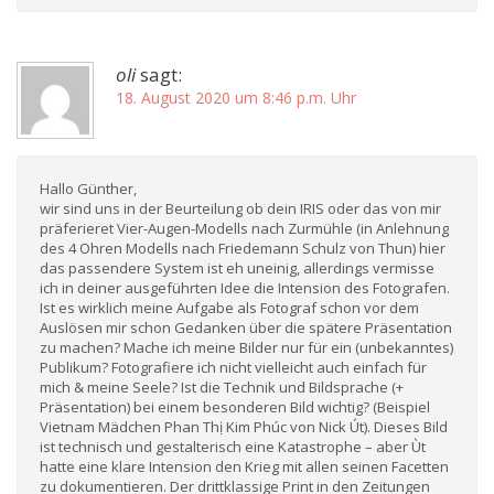
oli
sagt:
18. August 2020 um 8:46 p.m. Uhr
Hallo Günther,
wir sind uns in der Beurteilung ob dein IRIS oder das von mir
präferieret Vier-Augen-Modells nach Zurmühle (in Anlehnung
des 4 Ohren Modells nach Friedemann Schulz von Thun) hier
das passendere System ist eh uneinig, allerdings vermisse
ich in deiner ausgeführten Idee die Intension des Fotografen.
Ist es wirklich meine Aufgabe als Fotograf schon vor dem
Auslösen mir schon Gedanken über die spätere Präsentation
zu machen? Mache ich meine Bilder nur für ein (unbekanntes)
Publikum? Fotografiere ich nicht vielleicht auch einfach für
mich & meine Seele? Ist die Technik und Bildsprache (+
Präsentation) bei einem besonderen Bild wichtig? (Beispiel
Vietnam Mädchen Phan Thị Kim Phúc von Nick Út). Dieses Bild
ist technisch und gestalterisch eine Katastrophe – aber Ùt
hatte eine klare Intension den Krieg mit allen seinen Facetten
zu dokumentieren. Der drittklassige Print in den Zeitungen