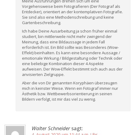
Meine Ausführungen drehen sich um eine
Vorgehensweise beim Fotografieren (Der Fotograf als
Entdecker), orientiert an der kontemplativen Fotografie.
Sie sind also eine Methodenschreibung und keine
Gartenbeschreibung.
Ich habe Deine Ausarbeitung ja schon früher einmal
studiert, bin mittlerweile nicht mehr zwingend der
Meinung, dass eine Bildaussage in jedem Fall
erforderlich ist. Ein Bild sollte was Besonderes (Wow-
Effekt) beinhalten. Es kann eine besondere Aussage /
emotionale Wirkung / Bildgestaltung oder Technik oder
eine beliebige Kombination dieser 4 Aspekte
aufweisen. Der Wow-Effekt bestimmt sich auch aus der
anvisierten Zielgruppe.
Aber die von Dir genannten Koryphäen überzeugen
mich in keinster Weise. Wenn ein Fotograf immer nur
Ästhetik bzw. Wettbewerbsorientierung in seinen
Bildern verfolgt, ist mir das viel zu wenig.
Walter Schneider
sagt:
4. August 2020 um 11:44 a.m. Uhr