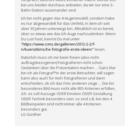
bei uns beiden durchaus anbieten, da wir nur eine S-
Bahn-Station auseinander sind.
Ich bin nicht gegen das 4-Augenmodell, sondern habe
es nur abgewandelt für das Umfeld, in dem ich seit
über 30 Jahren unterwegs bin. Allmählich ist es bereit,
über so etwas wie das Ich-Auge nachzudenken. Wenn
Du Lust hast, kannst Du mal unter
“
https://www.ccms.de/gallerien/2012-2-2/f-
n/kuenstlerische-fotografie-erste-ideen/
” lesen.
Natürlich muss ich mir beim freien (also nicht
auftragsbezogenen) Fotografieren nicht schon
Gedanken über die Präsentation machen … Ganz klar
bin ich als Fotograf*in der erste Betrachter, will sagen
kann also auch für mich fotografieren und dann
entscheiden, ob ich das Foto anderen zeige … Die Ein
besonderes Bild muss nicht alle IRIS-Kriterien erfüllen,
d.h. es soll Aussage ODER Emotion ODER Gestaltung
ODER Technik besonders sein; so sind z.B. bei den 4
Bildbeispielen sind nicht immer alle 4 Kriterien
besonders gut.
LG Günther