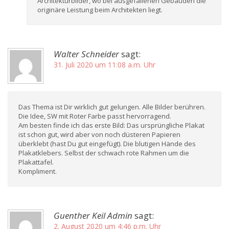
Architekturbilder, wo bei ausgefallenen Gebäuden die
originäre Leistung beim Architekten liegt.
Walter Schneider
sagt:
31. Juli 2020 um 11:08 a.m. Uhr
Das Thema ist Dir wirklich gut gelungen. Alle Bilder berühren.
Die Idee, SW mit Roter Farbe passt hervorragend.
Am besten finde ich das erste Bild: Das ursprüngliche Plakat
ist schon gut, wird aber von noch düsteren Papieren
überklebt (hast Du gut eingefügt). Die blutigen Hände des
Plakatklebers. Selbst der schwach rote Rahmen um die
Plakattafel.
Kompliment.
Guenther Keil Admin
sagt:
2. August 2020 um 4:46 p.m. Uhr