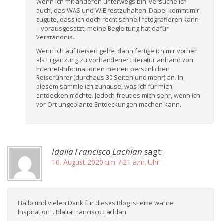
Wenn ich mit anderen unterwegs bin, versuche ich
auch, das WAS und WIE festzuhalten. Dabei kommt mir
zugute, dass ich doch recht schnell fotografieren kann
– vorausgesetzt, meine Begleitung hat dafür
Verständnis.
Wenn ich auf Reisen gehe, dann fertige ich mir vorher
als Ergänzung zu vorhandener Literatur anhand von
Internet-Informationen meinen persönlichen
Reiseführer (durchaus 30 Seiten und mehr) an. In
diesem sammle ich zuhause, was ich für mich
entdecken möchte. Jedoch freut es mich sehr, wenn ich
vor Ort ungeplante Entdeckungen machen kann.
Idalia Francisco Lachlan
sagt:
10. August 2020 um 7:21 a.m. Uhr
Hallo und vielen Dank für dieses Blog ist eine wahre
Inspiration .. Idalia Francisco Lachlan