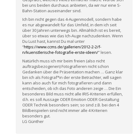
bei uns beiden durchaus anbieten, da wir nur eine S-
Bahn-Station auseinander sind.
Ich bin nicht gegen das 4-Augenmodell, sondern habe
es nur abgewandelt für das Umfeld, in dem ich seit
über 30 Jahren unterwegs bin. Allmählich ist es bereit,
über so etwas wie das Ich-Auge nachzudenken. Wenn
Du Lust hast, kannst Du mal unter
“
https://www.ccms.de/gallerien/2012-2-2/f-
n/kuenstlerische-fotografie-erste-ideen/
” lesen.
Natürlich muss ich mir beim freien (also nicht
auftragsbezogenen) Fotografieren nicht schon
Gedanken über die Präsentation machen … Ganz klar
bin ich als Fotograf*in der erste Betrachter, will sagen
kann also auch für mich fotografieren und dann
entscheiden, ob ich das Foto anderen zeige … Die Ein
besonderes Bild muss nicht alle IRIS-Kriterien erfüllen,
d.h. es soll Aussage ODER Emotion ODER Gestaltung
ODER Technik besonders sein; so sind z.B. bei den 4
Bildbeispielen sind nicht immer alle 4 Kriterien
besonders gut.
LG Günther