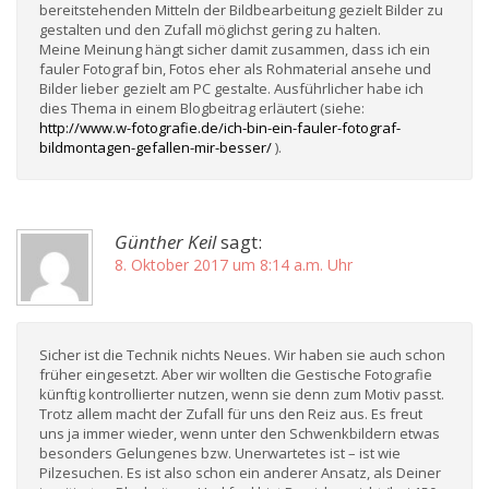
bereitstehenden Mitteln der Bildbearbeitung gezielt Bilder zu
gestalten und den Zufall möglichst gering zu halten.
Meine Meinung hängt sicher damit zusammen, dass ich ein
fauler Fotograf bin, Fotos eher als Rohmaterial ansehe und
Bilder lieber gezielt am PC gestalte. Ausführlicher habe ich
dies Thema in einem Blogbeitrag erläutert (siehe:
http://www.w-fotografie.de/ich-bin-ein-fauler-fotograf-
bildmontagen-gefallen-mir-besser/
).
Günther Keil
sagt:
8. Oktober 2017 um 8:14 a.m. Uhr
Sicher ist die Technik nichts Neues. Wir haben sie auch schon
früher eingesetzt. Aber wir wollten die Gestische Fotografie
künftig kontrollierter nutzen, wenn sie denn zum Motiv passt.
Trotz allem macht der Zufall für uns den Reiz aus. Es freut
uns ja immer wieder, wenn unter den Schwenkbildern etwas
besonders Gelungenes bzw. Unerwartetes ist – ist wie
Pilzesuchen. Es ist also schon ein anderer Ansatz, als Deiner