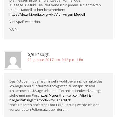
Die meisten Bilder sind entweder Formal oder
Aussage+Gefühl. Die Ich-Ebene ist in jedem Bild enthalten.
Dieses Modell ist hier beschrieben:
https://de.wikipedia.org/wiki/Vier-Augen-Modell
Viel Spaß weiterhin.
vg, oli
GJKeil
sagt:
20. Januar 2017 um 4:42 p.m. Uhr
Das 4-Augenmodell ist mir sehr wohl bekannt. Ich halte das
Ich-Auge aber für Normal-Fotografen zu anspruchsvoll.
Ich nehme als 4.Auge lieber die Technik (Handwerkszeug);
siehe meinen Post
https://guenther-keil.com/die-iris-
bildgestaltungsmethodik-im-ueberblick
Nach unseren nächsten Foto-Ecke-Sitzung werde ich den
verwendeten Foliensatz publizieren.