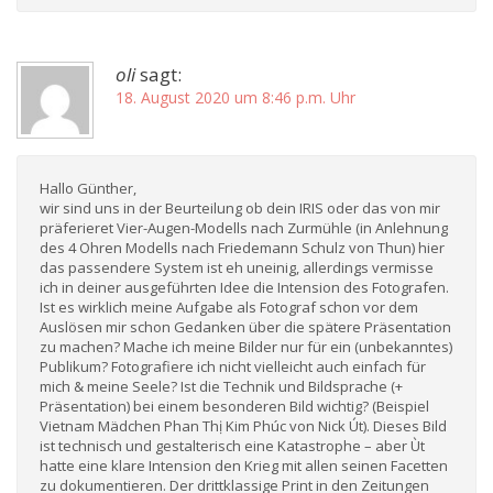
oli
sagt:
18. August 2020 um 8:46 p.m. Uhr
Hallo Günther,
wir sind uns in der Beurteilung ob dein IRIS oder das von mir
präferieret Vier-Augen-Modells nach Zurmühle (in Anlehnung
des 4 Ohren Modells nach Friedemann Schulz von Thun) hier
das passendere System ist eh uneinig, allerdings vermisse
ich in deiner ausgeführten Idee die Intension des Fotografen.
Ist es wirklich meine Aufgabe als Fotograf schon vor dem
Auslösen mir schon Gedanken über die spätere Präsentation
zu machen? Mache ich meine Bilder nur für ein (unbekanntes)
Publikum? Fotografiere ich nicht vielleicht auch einfach für
mich & meine Seele? Ist die Technik und Bildsprache (+
Präsentation) bei einem besonderen Bild wichtig? (Beispiel
Vietnam Mädchen Phan Thị Kim Phúc von Nick Út). Dieses Bild
ist technisch und gestalterisch eine Katastrophe – aber Ùt
hatte eine klare Intension den Krieg mit allen seinen Facetten
zu dokumentieren. Der drittklassige Print in den Zeitungen