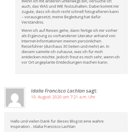
Wenn ich mit anderen unterwegs bin, versuche ich
auch, das WAS und WIE festzuhalten. Dabei kommt mir
zugute, dass ich doch recht schnell fotografieren kann
– vorausgesetzt, meine Begleitung hat dafür
Verständnis.
Wenn ich auf Reisen gehe, dann fertige ich mir vorher
als Ergänzung zu vorhandener Literatur anhand von
Internet-Informationen meinen persönlichen
Reiseführer (durchaus 30 Seiten und mehr) an. In
diesem sammle ich zuhause, was ich für mich
entdecken möchte. Jedoch freut es mich sehr, wenn ich
vor Ort ungeplante Entdeckungen machen kann.
Idalia Francisco Lachlan
sagt:
10. August 2020 um 7:21 a.m. Uhr
Hallo und vielen Dank für dieses Blog ist eine wahre
Inspiration .. Idalia Francisco Lachlan