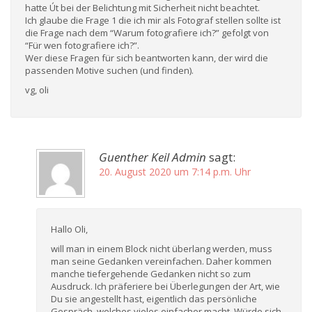
hatte Út bei der Belichtung mit Sicherheit nicht beachtet.
Ich glaube die Frage 1 die ich mir als Fotograf stellen sollte ist
die Frage nach dem “Warum fotografiere ich?” gefolgt von
“Für wen fotografiere ich?”.
Wer diese Fragen für sich beantworten kann, der wird die
passenden Motive suchen (und finden).
vg, oli
Guenther Keil Admin
sagt:
20. August 2020 um 7:14 p.m. Uhr
Hallo Oli,
will man in einem Block nicht überlang werden, muss
man seine Gedanken vereinfachen. Daher kommen
manche tiefergehende Gedanken nicht so zum
Ausdruck. Ich präferiere bei Überlegungen der Art, wie
Du sie angestellt hast, eigentlich das persönliche
Gespräch, welches vieles einfacher macht. Würde sich