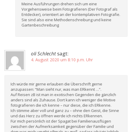
Meine Ausführungen drehen sich um eine
Vorgehensweise beim Fotografieren (Der Fotograf als
Entdecker), orientiert an der kontemplativen Fotografie.
Sie sind also eine Methodenschreibung und keine
Gartenbeschreibung
oli Schlecht
sagt:
4. August 2020 um 8:10 p.m. Uhr
Ich würde mir gerne erlauben die Überschrift gerne
anzupassen: “Man sieht nur, was man ERkennt …”.
Auf Reisen zB ist man in exotischen Gegenden die gänzlich
anders sind als Zuhause. Dort kann ich weniger die Motive
fotografieren die ich kenne – nur diese, die ich ERkenne.
Ich stimme aber voll und ganz zu – ohne den Geist, die Sinne
und das Herz zu öffnen werde ich nichts ERkennen.
Für mich persönlich ist der Spagat bei Familienausflügen
zwischen der Aufmerksamkeit gegenüber der Familie und
dem was mich umgibt oftmals zu groß, sodass ich tatsächlich