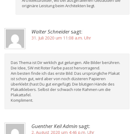
Architekturbilder, wo bei ausgefallenen Gebäuden die
originäre Leistung beim Architekten liegt.
Walter Schneider
sagt:
31. Juli 2020 um 11:08 a.m. Uhr
Das Thema ist Dir wirklich gut gelungen. Alle Bilder berühren.
Die Idee, SW mit Roter Farbe passt hervorragend.
Am besten finde ich das erste Bild: Das ursprüngliche Plakat
ist schon gut, wird aber von noch düsteren Papieren
überklebt (hast Du gut eingefügt). Die blutigen Hände des
Plakatklebers. Selbst der schwach rote Rahmen um die
Plakattafel.
Kompliment.
Guenther Keil Admin
sagt:
2. August 2020 um 4:46 p.m. Uhr