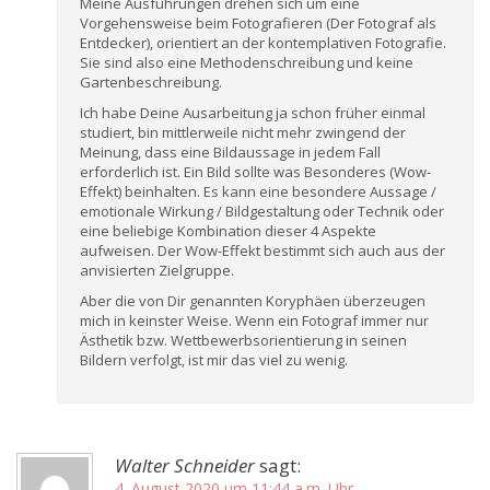
Meine Ausführungen drehen sich um eine
Vorgehensweise beim Fotografieren (Der Fotograf als
Entdecker), orientiert an der kontemplativen Fotografie.
Sie sind also eine Methodenschreibung und keine
Gartenbeschreibung.
Ich habe Deine Ausarbeitung ja schon früher einmal
studiert, bin mittlerweile nicht mehr zwingend der
Meinung, dass eine Bildaussage in jedem Fall
erforderlich ist. Ein Bild sollte was Besonderes (Wow-
Effekt) beinhalten. Es kann eine besondere Aussage /
emotionale Wirkung / Bildgestaltung oder Technik oder
eine beliebige Kombination dieser 4 Aspekte
aufweisen. Der Wow-Effekt bestimmt sich auch aus der
anvisierten Zielgruppe.
Aber die von Dir genannten Koryphäen überzeugen
mich in keinster Weise. Wenn ein Fotograf immer nur
Ästhetik bzw. Wettbewerbsorientierung in seinen
Bildern verfolgt, ist mir das viel zu wenig.
Walter Schneider
sagt:
4. August 2020 um 11:44 a.m. Uhr