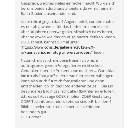
Gespräch, welches vieles einfacher macht. Würde sich
bei uns beiden durchaus anbieten, da wir nur eine S-
Bahn-Station auseinander sind.
Ich bin nicht gegen das 4-Augenmodell, sondern habe
es nur abgewandelt für das Umfeld, in dem ich seit
über 30 Jahren unterwegs bin. Allmählich ist es bereit,
über so etwas wie das Ich-Auge nachzudenken. Wenn
Du Lust hast, kannst Du mal unter
“
https://www.ccms.de/gallerien/2012-2-2/f-
n/kuenstlerische-fotografie-erste-ideen/
” lesen.
Natürlich muss ich mir beim freien (also nicht
auftragsbezogenen) Fotografieren nicht schon
Gedanken über die Präsentation machen … Ganz klar
bin ich als Fotograf*in der erste Betrachter, will sagen
kann also auch für mich fotografieren und dann
entscheiden, ob ich das Foto anderen zeige … Die Ein
besonderes Bild muss nicht alle IRIS-Kriterien erfüllen,
d.h. es soll Aussage ODER Emotion ODER Gestaltung
ODER Technik besonders sein; so sind z.B. bei den 4
Bildbeispielen sind nicht immer alle 4 Kriterien
besonders gut.
LG Günther