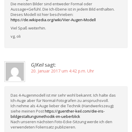
Die meisten Bilder sind entweder Formal oder
Aussage+Gefühl. Die Ich-Ebene ist in jedem Bild enthalten.
Dieses Modell ist hier beschrieben:
https://de.wikipedia.org/wiki/Vier-Augen-Modell
Viel Spaß weiterhin.
vg, oli
GJKeil
sagt:
20. Januar 2017 um 4:42 p.m. Uhr
Das 4-Augenmodell ist mir sehr wohl bekannt. Ich halte das
Ich-Auge aber für Normal-Fotografen zu anspruchsvoll.
Ich nehme als 4.Auge lieber die Technik (Handwerkszeug);
siehe meinen Post
https://guenther-keil.com/die-iris-
bildgestaltungsmethodik-im-ueberblick
Nach unseren nächsten Foto-Ecke-Sitzung werde ich den
verwendeten Foliensatz publizieren.