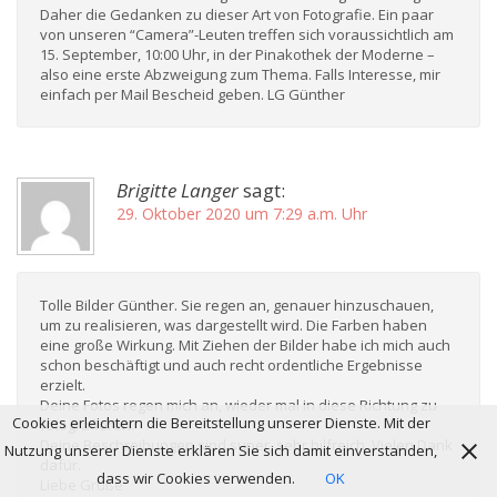
Daher die Gedanken zu dieser Art von Fotografie. Ein paar
von unseren “Camera”-Leuten treffen sich voraussichtlich am
15. September, 10:00 Uhr, in der Pinakothek der Moderne –
also eine erste Abzweigung zum Thema. Falls Interesse, mir
einfach per Mail Bescheid geben. LG Günther
Brigitte Langer
sagt:
29. Oktober 2020 um 7:29 a.m. Uhr
Tolle Bilder Günther. Sie regen an, genauer hinzuschauen,
um zu realisieren, was dargestellt wird. Die Farben haben
eine große Wirkung. Mit Ziehen der Bilder habe ich mich auch
schon beschäftigt und auch recht ordentliche Ergebnisse
erzielt.
Deine Fotos regen mich an, wieder mal in diese Richtung zu
Cookies erleichtern die Bereitstellung unserer Dienste. Mit der
fotografieren.
Deine Beschreibungen sind super, sehr hilfreich. Vielen Dank
Nutzung unserer Dienste erklären Sie sich damit einverstanden,
dafür.
dass wir Cookies verwenden.
OK
Liebe Grüße