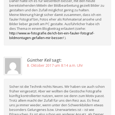
Daher halte ich es für wesentlich besser, mit den heute
bereitstehenden Mitteln der Bildbearbeitung gezielt Bilder zu
gestalten und den Zufall möglichst gering zu halten.
Meine Meinung hängt sicher damit zusammen, dass ich ein
fauler Fotograf bin, Fotos eher als Rohmaterial ansehe und
Bilder lieber gezielt am PC gestalte. Ausführlicher habe ich
dies Thema in einem Blogbeitrag erläutert (siehe:
http://www.w-fotografie.de/ich-bin-ein-fauler-fotograf-
bildmontagen-gefallen-mir-besser/
).
Günther Keil
sagt:
8. Oktober 2017 um 8:14 a.m. Uhr
Sicher ist die Technik nichts Neues. Wir haben sie auch schon
früher eingesetzt. Aber wir wollten die Gestische Fotografie
künftig kontrollierter nutzen, wenn sie denn zum Motiv passt.
Trotz allem macht der Zufall für uns den Reiz aus. Es freut
uns ja immer wieder, wenn unter den Schwenkbildern etwas
besonders Gelungenes bzw. Unerwartetes ist – ist wie
Pilzesuchen. Es ist also schon ein anderer Ansatz, als Deiner