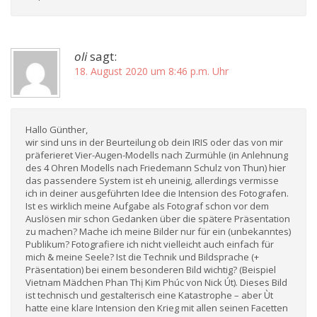
oli
sagt:
18. August 2020 um 8:46 p.m. Uhr
Hallo Günther,
wir sind uns in der Beurteilung ob dein IRIS oder das von mir
präferieret Vier-Augen-Modells nach Zurmühle (in Anlehnung
des 4 Ohren Modells nach Friedemann Schulz von Thun) hier
das passendere System ist eh uneinig, allerdings vermisse
ich in deiner ausgeführten Idee die Intension des Fotografen.
Ist es wirklich meine Aufgabe als Fotograf schon vor dem
Auslösen mir schon Gedanken über die spätere Präsentation
zu machen? Mache ich meine Bilder nur für ein (unbekanntes)
Publikum? Fotografiere ich nicht vielleicht auch einfach für
mich & meine Seele? Ist die Technik und Bildsprache (+
Präsentation) bei einem besonderen Bild wichtig? (Beispiel
Vietnam Mädchen Phan Thị Kim Phúc von Nick Út). Dieses Bild
ist technisch und gestalterisch eine Katastrophe – aber Ùt
hatte eine klare Intension den Krieg mit allen seinen Facetten