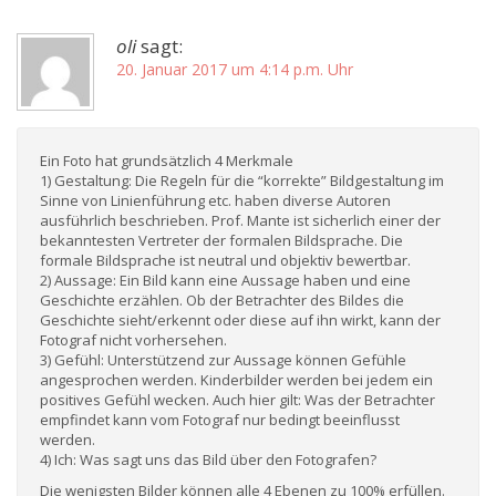
oli
sagt:
20. Januar 2017 um 4:14 p.m. Uhr
Ein Foto hat grundsätzlich 4 Merkmale
1) Gestaltung: Die Regeln für die “korrekte” Bildgestaltung im
Sinne von Linienführung etc. haben diverse Autoren
ausführlich beschrieben. Prof. Mante ist sicherlich einer der
bekanntesten Vertreter der formalen Bildsprache. Die
formale Bildsprache ist neutral und objektiv bewertbar.
2) Aussage: Ein Bild kann eine Aussage haben und eine
Geschichte erzählen. Ob der Betrachter des Bildes die
Geschichte sieht/erkennt oder diese auf ihn wirkt, kann der
Fotograf nicht vorhersehen.
3) Gefühl: Unterstützend zur Aussage können Gefühle
angesprochen werden. Kinderbilder werden bei jedem ein
positives Gefühl wecken. Auch hier gilt: Was der Betrachter
empfindet kann vom Fotograf nur bedingt beeinflusst
werden.
4) Ich: Was sagt uns das Bild über den Fotografen?
Die wenigsten Bilder können alle 4 Ebenen zu 100% erfüllen.