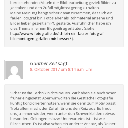
bereitstehenden Mitteln der Bildbearbeitung gezielt Bilder zu
gestalten und den Zufall möglichst gering zu halten.
Meine Meinung hängt sicher damit zusammen, dass ich ein
fauler Fotograf bin, Fotos eher als Rohmaterial ansehe und
Bilder lieber gezielt am PC gestalte. Ausführlicher habe ich
dies Thema in einem Blogbeitrag erläutert (siehe:
http://www.w-fotografie.de/ich-bin-ein-fauler-fotograf-
bildmontagen-gefallen-mir-besser/
).
Günther Keil
sagt:
8. Oktober 2017 um 8:14 a.m. Uhr
Sicher ist die Technik nichts Neues. Wir haben sie auch schon
früher eingesetzt. Aber wir wollten die Gestische Fotografie
künftig kontrollierter nutzen, wenn sie denn zum Motiv passt.
Trotz allem macht der Zufall für uns den Reiz aus. Es freut
uns ja immer wieder, wenn unter den Schwenkbildern etwas
besonders Gelungenes bzw. Unerwartetes ist – ist wie
Pilzesuchen. Es ist also schon ein anderer Ansatz, als Deiner