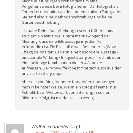
Meine Ausführungen drehen sich um eine
Vorgehensweise beim Fotografieren (Der Fotograf als
Entdecker), orientiert an der kontemplativen Fotografie.
Sie sind also eine Methodenschreibung und keine
Gartenbeschreibung.
Ich habe Deine Ausarbeitung ja schon früher einmal
studiert, bin mittlerweile nicht mehr zwingend der
Meinung, dass eine Bildaussage in jedem Fall
erforderlich ist. Ein Bild sollte was Besonderes (Wow-
Effekt) beinhalten. Es kann eine besondere Aussage /
emotionale Wirkung / Bildgestaltung oder Technik oder
eine beliebige Kombination dieser 4 Aspekte
aufweisen. Der Wow-Effekt bestimmt sich auch aus der
anvisierten Zielgruppe.
Aber die von Dir genannten Koryphäen überzeugen
mich in keinster Weise. Wenn ein Fotograf immer nur
Ästhetik bzw. Wettbewerbsorientierung in seinen
Bildern verfolgt, ist mir das viel zu wenig.
Walter Schneider
sagt:
4. August 2020 um 11:44 a.m. Uhr