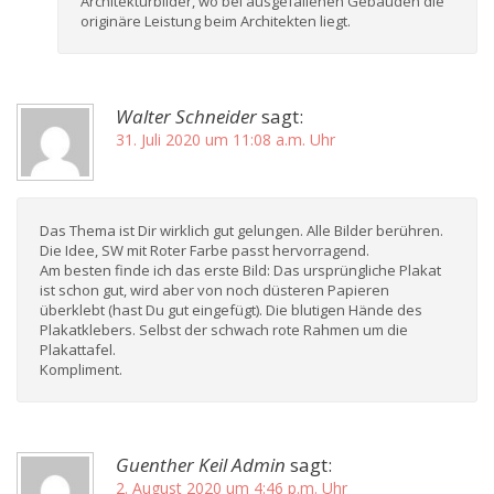
Architekturbilder, wo bei ausgefallenen Gebäuden die
originäre Leistung beim Architekten liegt.
Walter Schneider
sagt:
31. Juli 2020 um 11:08 a.m. Uhr
Das Thema ist Dir wirklich gut gelungen. Alle Bilder berühren.
Die Idee, SW mit Roter Farbe passt hervorragend.
Am besten finde ich das erste Bild: Das ursprüngliche Plakat
ist schon gut, wird aber von noch düsteren Papieren
überklebt (hast Du gut eingefügt). Die blutigen Hände des
Plakatklebers. Selbst der schwach rote Rahmen um die
Plakattafel.
Kompliment.
Guenther Keil Admin
sagt:
2. August 2020 um 4:46 p.m. Uhr