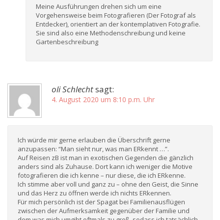
Meine Ausführungen drehen sich um eine
Vorgehensweise beim Fotografieren (Der Fotograf als
Entdecker), orientiert an der kontemplativen Fotografie.
Sie sind also eine Methodenschreibung und keine
Gartenbeschreibung
oli Schlecht
sagt:
4. August 2020 um 8:10 p.m. Uhr
Ich würde mir gerne erlauben die Überschrift gerne
anzupassen: “Man sieht nur, was man ERkennt …”.
Auf Reisen zB ist man in exotischen Gegenden die gänzlich
anders sind als Zuhause. Dort kann ich weniger die Motive
fotografieren die ich kenne – nur diese, die ich ERkenne.
Ich stimme aber voll und ganz zu – ohne den Geist, die Sinne
und das Herz zu öffnen werde ich nichts ERkennen.
Für mich persönlich ist der Spagat bei Familienausflügen
zwischen der Aufmerksamkeit gegenüber der Familie und
dem was mich umgibt oftmals zu groß, sodass ich tatsächlich