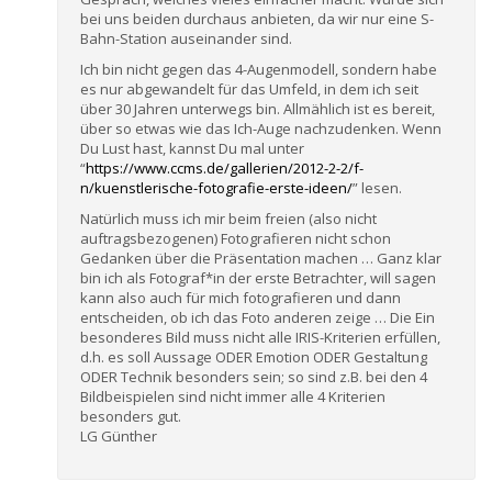
bei uns beiden durchaus anbieten, da wir nur eine S-
Bahn-Station auseinander sind.
Ich bin nicht gegen das 4-Augenmodell, sondern habe
es nur abgewandelt für das Umfeld, in dem ich seit
über 30 Jahren unterwegs bin. Allmählich ist es bereit,
über so etwas wie das Ich-Auge nachzudenken. Wenn
Du Lust hast, kannst Du mal unter
“
https://www.ccms.de/gallerien/2012-2-2/f-
n/kuenstlerische-fotografie-erste-ideen/
” lesen.
Natürlich muss ich mir beim freien (also nicht
auftragsbezogenen) Fotografieren nicht schon
Gedanken über die Präsentation machen … Ganz klar
bin ich als Fotograf*in der erste Betrachter, will sagen
kann also auch für mich fotografieren und dann
entscheiden, ob ich das Foto anderen zeige … Die Ein
besonderes Bild muss nicht alle IRIS-Kriterien erfüllen,
d.h. es soll Aussage ODER Emotion ODER Gestaltung
ODER Technik besonders sein; so sind z.B. bei den 4
Bildbeispielen sind nicht immer alle 4 Kriterien
besonders gut.
LG Günther