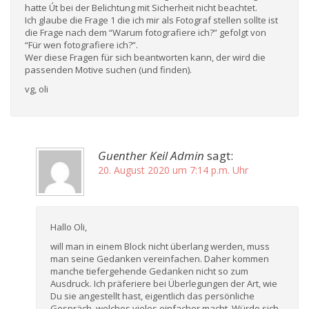
hatte Út bei der Belichtung mit Sicherheit nicht beachtet.
Ich glaube die Frage 1 die ich mir als Fotograf stellen sollte ist
die Frage nach dem “Warum fotografiere ich?” gefolgt von
“Für wen fotografiere ich?”.
Wer diese Fragen für sich beantworten kann, der wird die
passenden Motive suchen (und finden).
vg, oli
Guenther Keil Admin
sagt:
20. August 2020 um 7:14 p.m. Uhr
Hallo Oli,
will man in einem Block nicht überlang werden, muss
man seine Gedanken vereinfachen. Daher kommen
manche tiefergehende Gedanken nicht so zum
Ausdruck. Ich präferiere bei Überlegungen der Art, wie
Du sie angestellt hast, eigentlich das persönliche
Gespräch, welches vieles einfacher macht. Würde sich