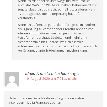
Wenn ich mit anderen unterwegs bin, versuche ich
auch, das WAS und WIE festzuhalten. Dabei kommt mir
zugute, dass ich doch recht schnell fotografieren kann
– vorausgesetzt, meine Begleitung hat dafür
Verständnis.
Wenn ich auf Reisen gehe, dann fertige ich mir vorher
als Ergänzung zu vorhandener Literatur anhand von
Internet-Informationen meinen persönlichen
Reiseführer (durchaus 30 Seiten und mehr) an. In
diesem sammle ich zuhause, was ich für mich
entdecken möchte. Jedoch freut es mich sehr, wenn ich
vor Ort ungeplante Entdeckungen machen kann.
Idalia Francisco Lachlan
sagt:
10. August 2020 um 7:21 a.m. Uhr
Hallo und vielen Dank für dieses Blog ist eine wahre
Inspiration .. Idalia Francisco Lachlan