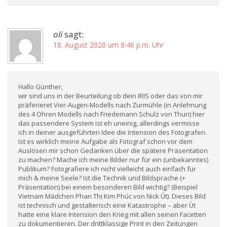
oli
sagt:
18. August 2020 um 8:46 p.m. Uhr
Hallo Günther,
wir sind uns in der Beurteilung ob dein IRIS oder das von mir
präferieret Vier-Augen-Modells nach Zurmühle (in Anlehnung
des 4 Ohren Modells nach Friedemann Schulz von Thun) hier
das passendere System ist eh uneinig, allerdings vermisse
ich in deiner ausgeführten Idee die Intension des Fotografen.
Ist es wirklich meine Aufgabe als Fotograf schon vor dem
Auslösen mir schon Gedanken über die spätere Präsentation
zu machen? Mache ich meine Bilder nur für ein (unbekanntes)
Publikum? Fotografiere ich nicht vielleicht auch einfach für
mich & meine Seele? Ist die Technik und Bildsprache (+
Präsentation) bei einem besonderen Bild wichtig? (Beispiel
Vietnam Mädchen Phan Thị Kim Phúc von Nick Út). Dieses Bild
ist technisch und gestalterisch eine Katastrophe – aber Ùt
hatte eine klare Intension den Krieg mit allen seinen Facetten
zu dokumentieren. Der drittklassige Print in den Zeitungen