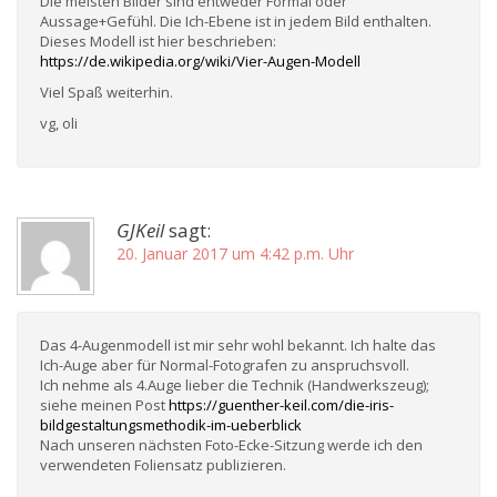
Die meisten Bilder sind entweder Formal oder
Aussage+Gefühl. Die Ich-Ebene ist in jedem Bild enthalten.
Dieses Modell ist hier beschrieben:
https://de.wikipedia.org/wiki/Vier-Augen-Modell
Viel Spaß weiterhin.
vg, oli
GJKeil
sagt:
20. Januar 2017 um 4:42 p.m. Uhr
Das 4-Augenmodell ist mir sehr wohl bekannt. Ich halte das
Ich-Auge aber für Normal-Fotografen zu anspruchsvoll.
Ich nehme als 4.Auge lieber die Technik (Handwerkszeug);
siehe meinen Post
https://guenther-keil.com/die-iris-
bildgestaltungsmethodik-im-ueberblick
Nach unseren nächsten Foto-Ecke-Sitzung werde ich den
verwendeten Foliensatz publizieren.