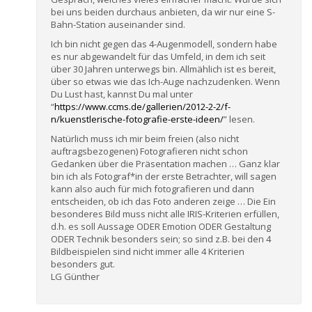
bei uns beiden durchaus anbieten, da wir nur eine S-
Bahn-Station auseinander sind.
Ich bin nicht gegen das 4-Augenmodell, sondern habe
es nur abgewandelt für das Umfeld, in dem ich seit
über 30 Jahren unterwegs bin. Allmählich ist es bereit,
über so etwas wie das Ich-Auge nachzudenken. Wenn
Du Lust hast, kannst Du mal unter
“
https://www.ccms.de/gallerien/2012-2-2/f-
n/kuenstlerische-fotografie-erste-ideen/
” lesen.
Natürlich muss ich mir beim freien (also nicht
auftragsbezogenen) Fotografieren nicht schon
Gedanken über die Präsentation machen … Ganz klar
bin ich als Fotograf*in der erste Betrachter, will sagen
kann also auch für mich fotografieren und dann
entscheiden, ob ich das Foto anderen zeige … Die Ein
besonderes Bild muss nicht alle IRIS-Kriterien erfüllen,
d.h. es soll Aussage ODER Emotion ODER Gestaltung
ODER Technik besonders sein; so sind z.B. bei den 4
Bildbeispielen sind nicht immer alle 4 Kriterien
besonders gut.
LG Günther