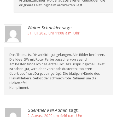
Architekturbilder, wo bei ausgefallenen Gebäuden die
originäre Leistung beim Architekten liegt.
Walter Schneider
sagt:
31. Juli 2020 um 11:08 a.m. Uhr
Das Thema ist Dir wirklich gut gelungen. Alle Bilder berühren.
Die Idee, SW mit Roter Farbe passt hervorragend.
Am besten finde ich das erste Bild: Das ursprüngliche Plakat
ist schon gut, wird aber von noch düsteren Papieren
überklebt (hast Du gut eingefügt). Die blutigen Hände des
Plakatklebers. Selbst der schwach rote Rahmen um die
Plakattafel.
Kompliment.
Guenther Keil Admin
sagt:
2. August 2020 um 4:46 p.m. Uhr