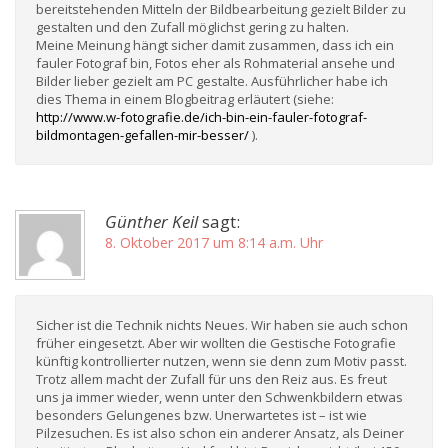
bereitstehenden Mitteln der Bildbearbeitung gezielt Bilder zu
gestalten und den Zufall möglichst gering zu halten.
Meine Meinung hängt sicher damit zusammen, dass ich ein
fauler Fotograf bin, Fotos eher als Rohmaterial ansehe und
Bilder lieber gezielt am PC gestalte. Ausführlicher habe ich
dies Thema in einem Blogbeitrag erläutert (siehe:
http://www.w-fotografie.de/ich-bin-ein-fauler-fotograf-
bildmontagen-gefallen-mir-besser/
).
Günther Keil
sagt:
8. Oktober 2017 um 8:14 a.m. Uhr
Sicher ist die Technik nichts Neues. Wir haben sie auch schon
früher eingesetzt. Aber wir wollten die Gestische Fotografie
künftig kontrollierter nutzen, wenn sie denn zum Motiv passt.
Trotz allem macht der Zufall für uns den Reiz aus. Es freut
uns ja immer wieder, wenn unter den Schwenkbildern etwas
besonders Gelungenes bzw. Unerwartetes ist – ist wie
Pilzesuchen. Es ist also schon ein anderer Ansatz, als Deiner