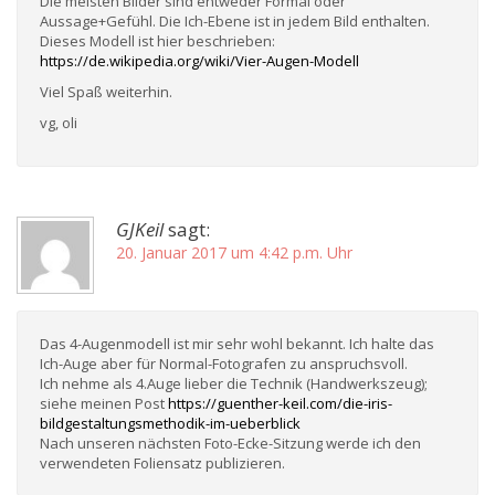
Die meisten Bilder sind entweder Formal oder
Aussage+Gefühl. Die Ich-Ebene ist in jedem Bild enthalten.
Dieses Modell ist hier beschrieben:
https://de.wikipedia.org/wiki/Vier-Augen-Modell
Viel Spaß weiterhin.
vg, oli
GJKeil
sagt:
20. Januar 2017 um 4:42 p.m. Uhr
Das 4-Augenmodell ist mir sehr wohl bekannt. Ich halte das
Ich-Auge aber für Normal-Fotografen zu anspruchsvoll.
Ich nehme als 4.Auge lieber die Technik (Handwerkszeug);
siehe meinen Post
https://guenther-keil.com/die-iris-
bildgestaltungsmethodik-im-ueberblick
Nach unseren nächsten Foto-Ecke-Sitzung werde ich den
verwendeten Foliensatz publizieren.