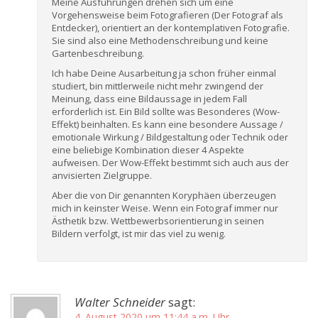
Meine Ausführungen drehen sich um eine
Vorgehensweise beim Fotografieren (Der Fotograf als
Entdecker), orientiert an der kontemplativen Fotografie.
Sie sind also eine Methodenschreibung und keine
Gartenbeschreibung.
Ich habe Deine Ausarbeitung ja schon früher einmal
studiert, bin mittlerweile nicht mehr zwingend der
Meinung, dass eine Bildaussage in jedem Fall
erforderlich ist. Ein Bild sollte was Besonderes (Wow-
Effekt) beinhalten. Es kann eine besondere Aussage /
emotionale Wirkung / Bildgestaltung oder Technik oder
eine beliebige Kombination dieser 4 Aspekte
aufweisen. Der Wow-Effekt bestimmt sich auch aus der
anvisierten Zielgruppe.
Aber die von Dir genannten Koryphäen überzeugen
mich in keinster Weise. Wenn ein Fotograf immer nur
Ästhetik bzw. Wettbewerbsorientierung in seinen
Bildern verfolgt, ist mir das viel zu wenig.
Walter Schneider
sagt:
4. August 2020 um 11:44 a.m. Uhr