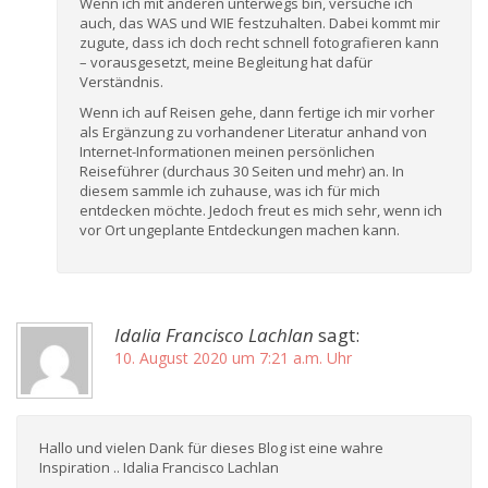
Wenn ich mit anderen unterwegs bin, versuche ich
auch, das WAS und WIE festzuhalten. Dabei kommt mir
zugute, dass ich doch recht schnell fotografieren kann
– vorausgesetzt, meine Begleitung hat dafür
Verständnis.
Wenn ich auf Reisen gehe, dann fertige ich mir vorher
als Ergänzung zu vorhandener Literatur anhand von
Internet-Informationen meinen persönlichen
Reiseführer (durchaus 30 Seiten und mehr) an. In
diesem sammle ich zuhause, was ich für mich
entdecken möchte. Jedoch freut es mich sehr, wenn ich
vor Ort ungeplante Entdeckungen machen kann.
Idalia Francisco Lachlan
sagt:
10. August 2020 um 7:21 a.m. Uhr
Hallo und vielen Dank für dieses Blog ist eine wahre
Inspiration .. Idalia Francisco Lachlan