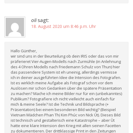
oli
sagt:
18. August 2020 um 8:46 p.m. Uhr
Hallo Günther,
wir sind uns in der Beurteilung ob dein IRIS oder das von mir
präferieret Vier-Augen-Modells nach Zurmühle (in Anlehnung
des 4 Ohren Modells nach Friedemann Schulz von Thun) hier
das passendere System ist eh uneinig, allerdings vermisse
ich in deiner ausgeführten Idee die Intension des Fotografen.
Ist es wirklich meine Aufgabe als Fotograf schon vor dem
Auslösen mir schon Gedanken über die spätere Präsentation
zu machen? Mache ich meine Bilder nur für ein (unbekanntes)
Publikum? Fotografiere ich nicht vielleicht auch einfach für
mich & meine Seele? Ist die Technik und Bildsprache (+
Präsentation) bei einem besonderen Bild wichtig? (Beispiel
Vietnam Mädchen Phan Thị Kim Phúc von Nick Út). Dieses Bild
ist technisch und gestalterisch eine Katastrophe – aber Ùt
hatte eine klare Intension den Krieg mit allen seinen Facetten
zu dokumentieren. Der drittklassige Print in den Zeitungen