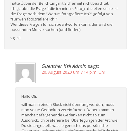
hatte Út bei der Belichtung mit Sicherheit nicht beachtet.
Ich glaube die Frage 1 die ich mir als Fotograf stellen sollte ist
die Frage nach dem “Warum fotografiere ich?” gefolgt von
“Für wen fotografiere ich?”.
Wer diese Fragen für sich beantworten kann, der wird die
passenden Motive suchen (und finden).
vg, oli
Guenther Keil Admin
sagt:
20. August 2020 um 7:14 p.m. Uhr
Hallo Oli,
will man in einem Block nicht überlang werden, muss
man seine Gedanken vereinfachen. Daher kommen
manche tiefergehende Gedanken nicht so zum
Ausdruck. Ich präferiere bei Überlegungen der Art, wie
Du sie angestellt hast, eigentlich das persönliche
Gespräch, welches vieles einfacher macht. Würde sich