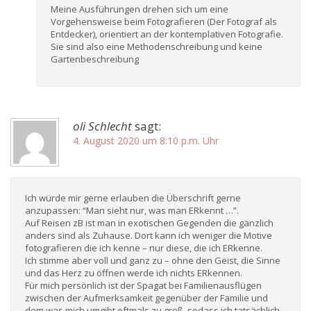
Meine Ausführungen drehen sich um eine
Vorgehensweise beim Fotografieren (Der Fotograf als
Entdecker), orientiert an der kontemplativen Fotografie.
Sie sind also eine Methodenschreibung und keine
Gartenbeschreibung
oli Schlecht
sagt:
4. August 2020 um 8:10 p.m. Uhr
Ich würde mir gerne erlauben die Überschrift gerne
anzupassen: “Man sieht nur, was man ERkennt …”.
Auf Reisen zB ist man in exotischen Gegenden die gänzlich
anders sind als Zuhause. Dort kann ich weniger die Motive
fotografieren die ich kenne – nur diese, die ich ERkenne.
Ich stimme aber voll und ganz zu – ohne den Geist, die Sinne
und das Herz zu öffnen werde ich nichts ERkennen.
Für mich persönlich ist der Spagat bei Familienausflügen
zwischen der Aufmerksamkeit gegenüber der Familie und
dem was mich umgibt oftmals zu groß, sodass ich tatsächlich