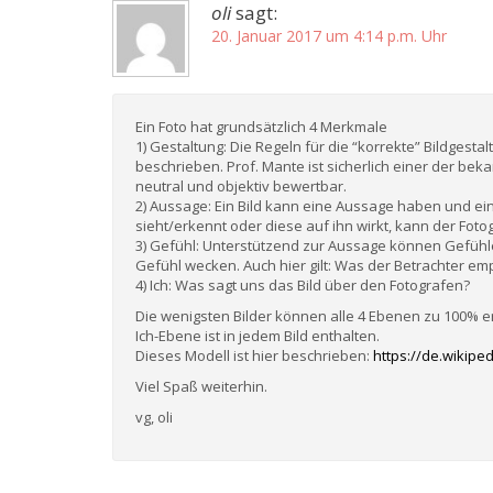
oli
sagt:
20. Januar 2017 um 4:14 p.m. Uhr
Ein Foto hat grundsätzlich 4 Merkmale
1) Gestaltung: Die Regeln für die “korrekte” Bildgest
beschrieben. Prof. Mante ist sicherlich einer der bek
neutral und objektiv bewertbar.
2) Aussage: Ein Bild kann eine Aussage haben und ei
sieht/erkennt oder diese auf ihn wirkt, kann der Foto
3) Gefühl: Unterstützend zur Aussage können Gefühl
Gefühl wecken. Auch hier gilt: Was der Betrachter em
4) Ich: Was sagt uns das Bild über den Fotografen?
Die wenigsten Bilder können alle 4 Ebenen zu 100% e
Ich-Ebene ist in jedem Bild enthalten.
Dieses Modell ist hier beschrieben:
https://de.wikipe
Viel Spaß weiterhin.
vg, oli