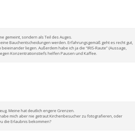
me gemeint, sondern als Teil des Auges.
 keine Bauchentscheidungen werden. Erfahrungsgemäß geht es recht gut,
n beieinander liegen. Außerdem habe ich ja die “IRIS-Raute” (Aussage,
. Gegen Konzentrationstiefs helfen Pausen und Kaffee.
eug. Meine hat deutlich engere Grenzen.
 habe mich aber nie getraut Kirchenbesucher zu fotografieren, oder
 Du die Erlaubnis bekommen?