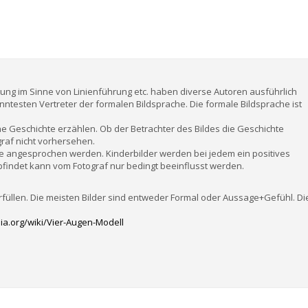
altung im Sinne von Linienführung etc. haben diverse Autoren ausführlich
anntesten Vertreter der formalen Bildsprache. Die formale Bildsprache ist
ne Geschichte erzählen. Ob der Betrachter des Bildes die Geschichte
graf nicht vorhersehen.
e angesprochen werden. Kinderbilder werden bei jedem ein positives
pfindet kann vom Fotograf nur bedingt beeinflusst werden.
rfüllen. Die meisten Bilder sind entweder Formal oder Aussage+Gefühl. Di
dia.org/wiki/Vier-Augen-Modell