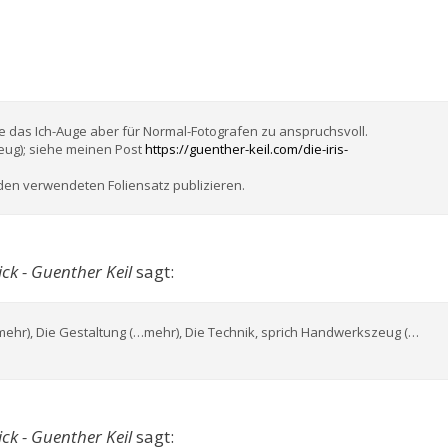
te das Ich-Auge aber für Normal-Fotografen zu anspruchsvoll.
eug); siehe meinen Post
https://guenther-keil.com/die-iris-
den verwendeten Foliensatz publizieren.
ck - Guenther Keil
sagt:
ehr), Die Gestaltung (…mehr), Die Technik, sprich Handwerkszeug (…
ck - Guenther Keil
sagt: