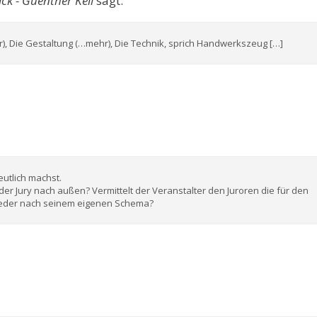
ck - Guenther Keil
sagt:
, Die Gestaltung (…mehr), Die Technik, sprich Handwerkszeug […]
eutlich machst.
 der Jury nach außen? Vermittelt der Veranstalter den Juroren die für den
t jeder nach seinem eigenen Schema?