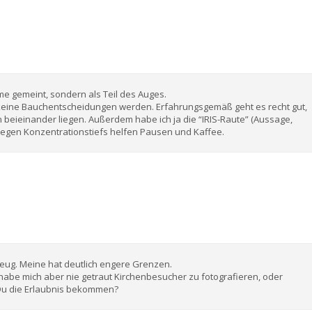
me gemeint, sondern als Teil des Auges.
 keine Bauchentscheidungen werden. Erfahrungsgemäß geht es recht gut,
n beieinander liegen. Außerdem habe ich ja die “IRIS-Raute” (Aussage,
. Gegen Konzentrationstiefs helfen Pausen und Kaffee.
eug. Meine hat deutlich engere Grenzen.
 habe mich aber nie getraut Kirchenbesucher zu fotografieren, oder
 Du die Erlaubnis bekommen?