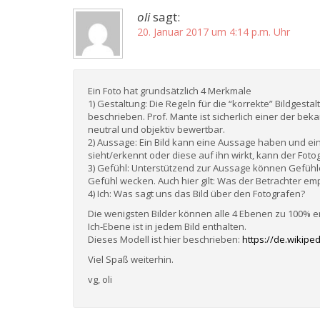
oli
sagt:
20. Januar 2017 um 4:14 p.m. Uhr
Ein Foto hat grundsätzlich 4 Merkmale
1) Gestaltung: Die Regeln für die “korrekte” Bildgest
beschrieben. Prof. Mante ist sicherlich einer der bek
neutral und objektiv bewertbar.
2) Aussage: Ein Bild kann eine Aussage haben und ei
sieht/erkennt oder diese auf ihn wirkt, kann der Foto
3) Gefühl: Unterstützend zur Aussage können Gefühl
Gefühl wecken. Auch hier gilt: Was der Betrachter em
4) Ich: Was sagt uns das Bild über den Fotografen?
Die wenigsten Bilder können alle 4 Ebenen zu 100% e
Ich-Ebene ist in jedem Bild enthalten.
Dieses Modell ist hier beschrieben:
https://de.wikipe
Viel Spaß weiterhin.
vg, oli