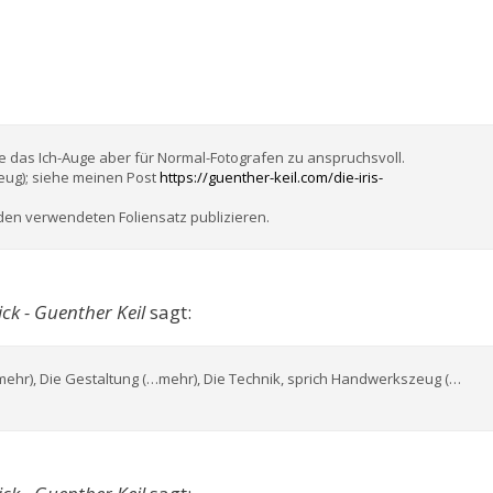
te das Ich-Auge aber für Normal-Fotografen zu anspruchsvoll.
eug); siehe meinen Post
https://guenther-keil.com/die-iris-
den verwendeten Foliensatz publizieren.
ck - Guenther Keil
sagt:
ehr), Die Gestaltung (…mehr), Die Technik, sprich Handwerkszeug (…