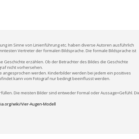
altung im Sinne von Linienführung etc. haben diverse Autoren ausführlich
anntesten Vertreter der formalen Bildsprache. Die formale Bildsprache ist
ne Geschichte erzählen. Ob der Betrachter des Bildes die Geschichte
graf nicht vorhersehen.
e angesprochen werden. Kinderbilder werden bei jedem ein positives
pfindet kann vom Fotograf nur bedingt beeinflusst werden.
rfüllen. Die meisten Bilder sind entweder Formal oder Aussage+Gefühl. Di
dia.org/wiki/Vier-Augen-Modell