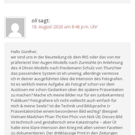
oli
sagt:
18. August 2020 um 8:46 p.m. Uhr
Hallo Günther,
wir sind uns in der Beurteilung ob dein IRIS oder das von mir
präferieret Vier-Augen-Modells nach Zurmühle (in Anlehnung
des 4 Ohren Modells nach Friedemann Schulz von Thun) hier
das passendere System ist eh uneinig, allerdings vermisse
ich in deiner ausgeführten Idee die Intension des Fotografen.
Ist es wirklich meine Aufgabe als Fotograf schon vor dem
Auslösen mir schon Gedanken über die spätere Präsentation
zu machen? Mache ich meine Bilder nur für ein (unbekanntes)
Publikum? Fotografiere ich nicht vielleicht auch einfach für
mich & meine Seele? Ist die Technik und Bildsprache (+
Präsentation) bei einem besonderen Bild wichtig? (Beispiel
Vietnam Mädchen Phan Thị Kim Phúc von Nick Út). Dieses Bild
ist technisch und gestalterisch eine Katastrophe – aber Ùt
hatte eine klare Intension den Krieg mit allen seinen Facetten
zu dokumentieren. Der drittklassige Print in den Zeitungen