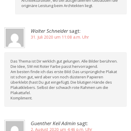
Architekturbilder, wo bei ausgefallenen Gebäuden die
originäre Leistung beim Architekten liegt.
Walter Schneider
sagt:
31. Juli 2020 um 11:08 a.m. Uhr
Das Thema ist Dir wirklich gut gelungen. Alle Bilder berühren.
Die Idee, SW mit Roter Farbe passt hervorragend.
Am besten finde ich das erste Bild: Das ursprüngliche Plakat
ist schon gut, wird aber von noch düsteren Papieren
überklebt (hast Du gut eingefügt). Die blutigen Hände des
Plakatklebers. Selbst der schwach rote Rahmen um die
Plakattafel.
Kompliment.
Guenther Keil Admin
sagt:
2. August 2020 um 4:46 p.m. Uhr