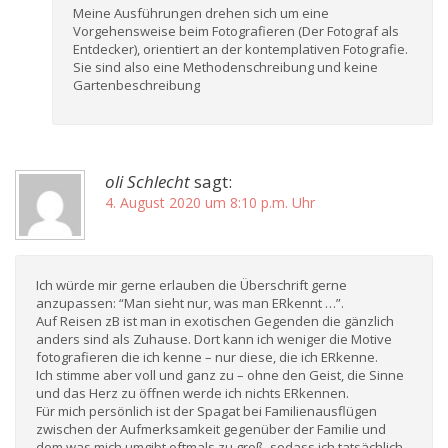
Meine Ausführungen drehen sich um eine
Vorgehensweise beim Fotografieren (Der Fotograf als
Entdecker), orientiert an der kontemplativen Fotografie.
Sie sind also eine Methodenschreibung und keine
Gartenbeschreibung
oli Schlecht
sagt:
4. August 2020 um 8:10 p.m. Uhr
Ich würde mir gerne erlauben die Überschrift gerne
anzupassen: “Man sieht nur, was man ERkennt …”.
Auf Reisen zB ist man in exotischen Gegenden die gänzlich
anders sind als Zuhause. Dort kann ich weniger die Motive
fotografieren die ich kenne – nur diese, die ich ERkenne.
Ich stimme aber voll und ganz zu – ohne den Geist, die Sinne
und das Herz zu öffnen werde ich nichts ERkennen.
Für mich persönlich ist der Spagat bei Familienausflügen
zwischen der Aufmerksamkeit gegenüber der Familie und
dem was mich umgibt oftmals zu groß, sodass ich tatsächlich