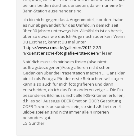
bei uns beiden durchaus anbieten, da wir nur eine S-
Bahn-Station auseinander sind.
Ich bin nicht gegen das 4-Augenmodell, sondern habe
es nur abgewandelt für das Umfeld, in dem ich seit
über 30 Jahren unterwegs bin. Allmählich ist es bereit,
über so etwas wie das Ich-Auge nachzudenken. Wenn
Du Lust hast, kannst Du mal unter
“
https://www.ccms.de/gallerien/2012-2-2/f-
n/kuenstlerische-fotografie-erste-ideen/
” lesen.
Natürlich muss ich mir beim freien (also nicht
auftragsbezogenen) Fotografieren nicht schon
Gedanken über die Präsentation machen … Ganz klar
bin ich als Fotograf*in der erste Betrachter, will sagen
kann also auch für mich fotografieren und dann
entscheiden, ob ich das Foto anderen zeige … Die Ein
besonderes Bild muss nicht alle IRIS-Kriterien erfüllen,
d.h. es soll Aussage ODER Emotion ODER Gestaltung
ODER Technik besonders sein; so sind z.B. bei den 4
Bildbeispielen sind nicht immer alle 4 Kriterien
besonders gut.
LG Günther