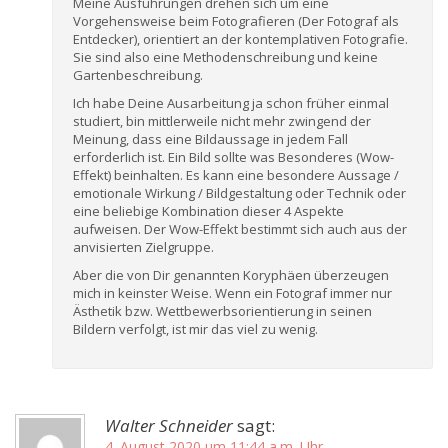
Meine Ausführungen drehen sich um eine
Vorgehensweise beim Fotografieren (Der Fotograf als
Entdecker), orientiert an der kontemplativen Fotografie.
Sie sind also eine Methodenschreibung und keine
Gartenbeschreibung.
Ich habe Deine Ausarbeitung ja schon früher einmal
studiert, bin mittlerweile nicht mehr zwingend der
Meinung, dass eine Bildaussage in jedem Fall
erforderlich ist. Ein Bild sollte was Besonderes (Wow-
Effekt) beinhalten. Es kann eine besondere Aussage /
emotionale Wirkung / Bildgestaltung oder Technik oder
eine beliebige Kombination dieser 4 Aspekte
aufweisen. Der Wow-Effekt bestimmt sich auch aus der
anvisierten Zielgruppe.
Aber die von Dir genannten Koryphäen überzeugen
mich in keinster Weise. Wenn ein Fotograf immer nur
Ästhetik bzw. Wettbewerbsorientierung in seinen
Bildern verfolgt, ist mir das viel zu wenig.
Walter Schneider
sagt:
4. August 2020 um 11:44 a.m. Uhr