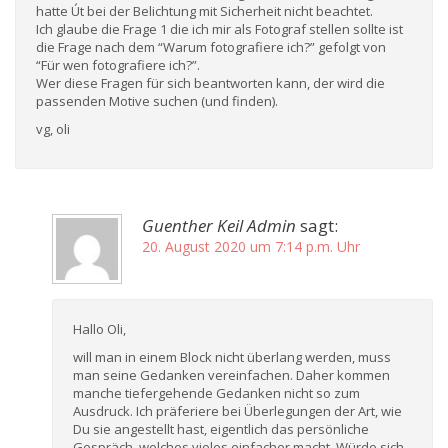
hatte Út bei der Belichtung mit Sicherheit nicht beachtet.
Ich glaube die Frage 1 die ich mir als Fotograf stellen sollte ist
die Frage nach dem “Warum fotografiere ich?” gefolgt von
“Für wen fotografiere ich?”.
Wer diese Fragen für sich beantworten kann, der wird die
passenden Motive suchen (und finden).
vg, oli
Guenther Keil Admin
sagt:
20. August 2020 um 7:14 p.m. Uhr
Hallo Oli,
will man in einem Block nicht überlang werden, muss
man seine Gedanken vereinfachen. Daher kommen
manche tiefergehende Gedanken nicht so zum
Ausdruck. Ich präferiere bei Überlegungen der Art, wie
Du sie angestellt hast, eigentlich das persönliche
Gespräch, welches vieles einfacher macht. Würde sich