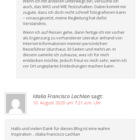
Wenn ich mit anderen unterwegs bin, versuche ich
auch, das WAS und WIE festzuhalten. Dabei kommt mir
zugute, dass ich doch recht schnell fotografieren kann
– vorausgesetzt, meine Begleitung hat dafür
Verständnis.
Wenn ich auf Reisen gehe, dann fertige ich mir vorher
als Ergänzung zu vorhandener Literatur anhand von
Internet-Informationen meinen persönlichen
Reiseführer (durchaus 30 Seiten und mehr) an. In
diesem sammle ich zuhause, was ich für mich
entdecken möchte. Jedoch freut es mich sehr, wenn ich
vor Ort ungeplante Entdeckungen machen kann.
Idalia Francisco Lachlan
sagt:
10. August 2020 um 7:21 a.m. Uhr
Hallo und vielen Dank für dieses Blog ist eine wahre
Inspiration .. Idalia Francisco Lachlan