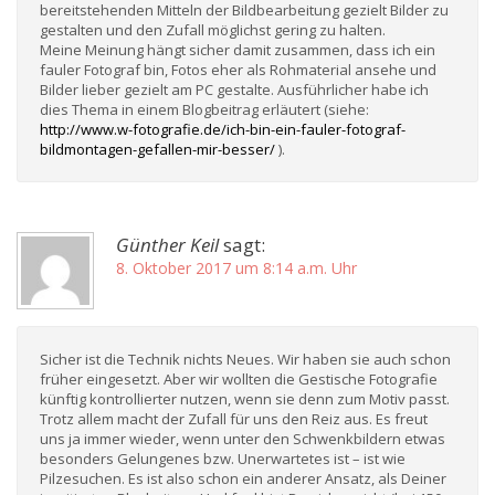
bereitstehenden Mitteln der Bildbearbeitung gezielt Bilder zu
gestalten und den Zufall möglichst gering zu halten.
Meine Meinung hängt sicher damit zusammen, dass ich ein
fauler Fotograf bin, Fotos eher als Rohmaterial ansehe und
Bilder lieber gezielt am PC gestalte. Ausführlicher habe ich
dies Thema in einem Blogbeitrag erläutert (siehe:
http://www.w-fotografie.de/ich-bin-ein-fauler-fotograf-
bildmontagen-gefallen-mir-besser/
).
Günther Keil
sagt:
8. Oktober 2017 um 8:14 a.m. Uhr
Sicher ist die Technik nichts Neues. Wir haben sie auch schon
früher eingesetzt. Aber wir wollten die Gestische Fotografie
künftig kontrollierter nutzen, wenn sie denn zum Motiv passt.
Trotz allem macht der Zufall für uns den Reiz aus. Es freut
uns ja immer wieder, wenn unter den Schwenkbildern etwas
besonders Gelungenes bzw. Unerwartetes ist – ist wie
Pilzesuchen. Es ist also schon ein anderer Ansatz, als Deiner