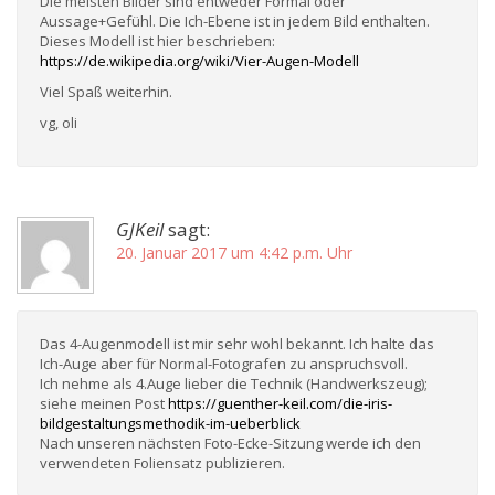
Die meisten Bilder sind entweder Formal oder
Aussage+Gefühl. Die Ich-Ebene ist in jedem Bild enthalten.
Dieses Modell ist hier beschrieben:
https://de.wikipedia.org/wiki/Vier-Augen-Modell
Viel Spaß weiterhin.
vg, oli
GJKeil
sagt:
20. Januar 2017 um 4:42 p.m. Uhr
Das 4-Augenmodell ist mir sehr wohl bekannt. Ich halte das
Ich-Auge aber für Normal-Fotografen zu anspruchsvoll.
Ich nehme als 4.Auge lieber die Technik (Handwerkszeug);
siehe meinen Post
https://guenther-keil.com/die-iris-
bildgestaltungsmethodik-im-ueberblick
Nach unseren nächsten Foto-Ecke-Sitzung werde ich den
verwendeten Foliensatz publizieren.