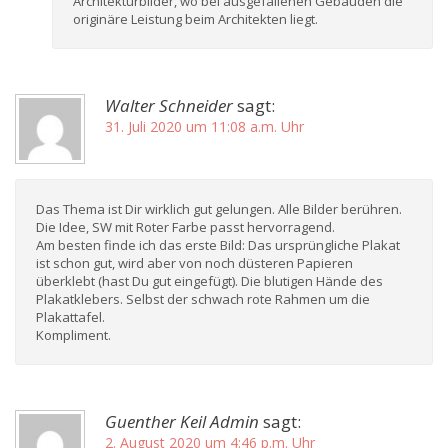
Architekturbilder, wo bei ausgefallenen Gebäuden die
originäre Leistung beim Architekten liegt.
Walter Schneider
sagt:
31. Juli 2020 um 11:08 a.m. Uhr
Das Thema ist Dir wirklich gut gelungen. Alle Bilder berühren.
Die Idee, SW mit Roter Farbe passt hervorragend.
Am besten finde ich das erste Bild: Das ursprüngliche Plakat
ist schon gut, wird aber von noch düsteren Papieren
überklebt (hast Du gut eingefügt). Die blutigen Hände des
Plakatklebers. Selbst der schwach rote Rahmen um die
Plakattafel.
Kompliment.
Guenther Keil Admin
sagt:
2. August 2020 um 4:46 p.m. Uhr