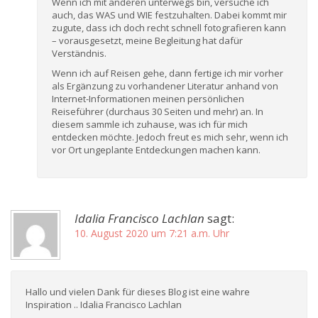
Wenn ich mit anderen unterwegs bin, versuche ich
auch, das WAS und WIE festzuhalten. Dabei kommt mir
zugute, dass ich doch recht schnell fotografieren kann
– vorausgesetzt, meine Begleitung hat dafür
Verständnis.
Wenn ich auf Reisen gehe, dann fertige ich mir vorher
als Ergänzung zu vorhandener Literatur anhand von
Internet-Informationen meinen persönlichen
Reiseführer (durchaus 30 Seiten und mehr) an. In
diesem sammle ich zuhause, was ich für mich
entdecken möchte. Jedoch freut es mich sehr, wenn ich
vor Ort ungeplante Entdeckungen machen kann.
Idalia Francisco Lachlan
sagt:
10. August 2020 um 7:21 a.m. Uhr
Hallo und vielen Dank für dieses Blog ist eine wahre
Inspiration .. Idalia Francisco Lachlan