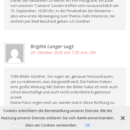
Daher die Gedanken zu dieser Art von Fotografie. Ein paar
von unseren “Camera”-Leuten treffen sich voraussichtlich am
15. September, 10:00 Uhr, in der Pinakothek der Moderne –
also eine erste Abzweigung zum Thema. Falls Interesse, mir
einfach per Mail Bescheid geben. LG Günther
Brigitte Langer
sagt:
29. Oktober 2020 um 7:29 a.m. Uhr
Tolle Bilder Günther. Sie regen an, genauer hinzuschauen,
um zu realisieren, was dargestellt wird. Die Farben haben
eine große Wirkung. Mit Ziehen der Bilder habe ich mich auch
schon beschäftigt und auch recht ordentliche Ergebnisse
erzielt.
Deine Fotos regen mich an, wieder mal in diese Richtung zu
fotografieren.
Cookies erleichtern die Bereitstellung unserer Dienste. Mit der
Deine Beschreibungen sind super, sehr hilfreich. Vielen Dank
Nutzung unserer Dienste erklären Sie sich damit einverstanden,
dafür.
Liebe Grüße
dass wir Cookies verwenden.
OK
Gitte Langer