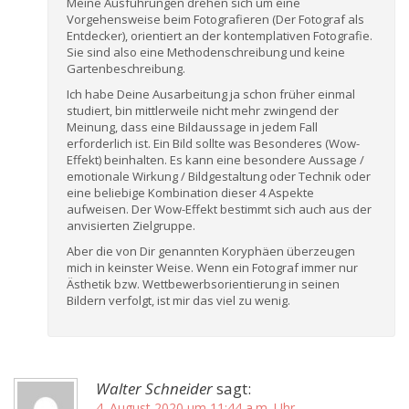
Meine Ausführungen drehen sich um eine
Vorgehensweise beim Fotografieren (Der Fotograf als
Entdecker), orientiert an der kontemplativen Fotografie.
Sie sind also eine Methodenschreibung und keine
Gartenbeschreibung.
Ich habe Deine Ausarbeitung ja schon früher einmal
studiert, bin mittlerweile nicht mehr zwingend der
Meinung, dass eine Bildaussage in jedem Fall
erforderlich ist. Ein Bild sollte was Besonderes (Wow-
Effekt) beinhalten. Es kann eine besondere Aussage /
emotionale Wirkung / Bildgestaltung oder Technik oder
eine beliebige Kombination dieser 4 Aspekte
aufweisen. Der Wow-Effekt bestimmt sich auch aus der
anvisierten Zielgruppe.
Aber die von Dir genannten Koryphäen überzeugen
mich in keinster Weise. Wenn ein Fotograf immer nur
Ästhetik bzw. Wettbewerbsorientierung in seinen
Bildern verfolgt, ist mir das viel zu wenig.
Walter Schneider
sagt:
4. August 2020 um 11:44 a.m. Uhr