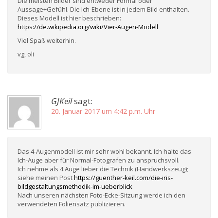
Die meisten Bilder sind entweder Formal oder
Aussage+Gefühl. Die Ich-Ebene ist in jedem Bild enthalten.
Dieses Modell ist hier beschrieben:
https://de.wikipedia.org/wiki/Vier-Augen-Modell
Viel Spaß weiterhin.
vg, oli
GJKeil
sagt:
20. Januar 2017 um 4:42 p.m. Uhr
Das 4-Augenmodell ist mir sehr wohl bekannt. Ich halte das
Ich-Auge aber für Normal-Fotografen zu anspruchsvoll.
Ich nehme als 4.Auge lieber die Technik (Handwerkszeug);
siehe meinen Post
https://guenther-keil.com/die-iris-
bildgestaltungsmethodik-im-ueberblick
Nach unseren nächsten Foto-Ecke-Sitzung werde ich den
verwendeten Foliensatz publizieren.