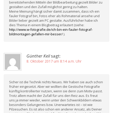
bereitstehenden Mitteln der Bildbearbeitung gezielt Bilder zu
gestalten und den Zufall möglichst gering zu halten.
Meine Meinung hängt sicher damit zusammen, dass ich ein
fauler Fotograf bin, Fotos eher als Rohmaterial ansehe und
Bilder lieber gezielt am PC gestalte. Ausführlicher habe ich
dies Thema in einem Blogbeitrag erläutert (siehe:
http://www.w-fotografie.de/ich-bin-ein-fauler-fotograf-
bildmontagen-gefallen-mir-besser/
).
Günther Keil
sagt:
8. Oktober 2017 um 8:14 a.m. Uhr
Sicher ist die Technik nichts Neues. Wir haben sie auch schon
früher eingesetzt. Aber wir wollten die Gestische Fotografie
künftig kontrollierter nutzen, wenn sie denn zum Motiv passt.
Trotz allem macht der Zufall für uns den Reiz aus. Es freut
uns ja immer wieder, wenn unter den Schwenkbildern etwas
besonders Gelungenes bzw. Unerwartetes ist – ist wie
Pilzesuchen. Es ist also schon ein anderer Ansatz, als Deiner