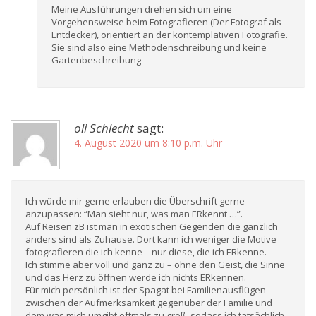
Meine Ausführungen drehen sich um eine
Vorgehensweise beim Fotografieren (Der Fotograf als
Entdecker), orientiert an der kontemplativen Fotografie.
Sie sind also eine Methodenschreibung und keine
Gartenbeschreibung
oli Schlecht
sagt:
4. August 2020 um 8:10 p.m. Uhr
Ich würde mir gerne erlauben die Überschrift gerne
anzupassen: “Man sieht nur, was man ERkennt …”.
Auf Reisen zB ist man in exotischen Gegenden die gänzlich
anders sind als Zuhause. Dort kann ich weniger die Motive
fotografieren die ich kenne – nur diese, die ich ERkenne.
Ich stimme aber voll und ganz zu – ohne den Geist, die Sinne
und das Herz zu öffnen werde ich nichts ERkennen.
Für mich persönlich ist der Spagat bei Familienausflügen
zwischen der Aufmerksamkeit gegenüber der Familie und
dem was mich umgibt oftmals zu groß, sodass ich tatsächlich