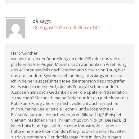
oli
sagt:
18. August 2020 um 8:46 p.m. Uhr
Hallo Günther,
wir sind uns in der Beurteilung ob dein IRIS oder das von mir
präferieret Vier-Augen-Modells nach Zurmühle (in Anlehnung
des 4 Ohren Modells nach Friedemann Schulz von Thun) hier
das passendere System ist eh uneinig, allerdings vermisse
ich in deiner ausgeführten Idee die Intension des Fotografen.
Ist es wirklich meine Aufgabe als Fotograf schon vor dem
Auslösen mir schon Gedanken über die spätere Präsentation
zu machen? Mache ich meine Bilder nur für ein (unbekanntes)
Publikum? Fotografiere ich nicht vielleicht auch einfach für
mich & meine Seele? Ist die Technik und Bildsprache (+
Präsentation) bei einem besonderen Bild wichtig? (Beispiel
Vietnam Mädchen Phan Thị Kim Phúc von Nick Út). Dieses Bild
ist technisch und gestalterisch eine Katastrophe – aber Ùt
hatte eine klare Intension den Krieg mit allen seinen Facetten
zu dokumentieren. Der drittklassige Print in den Zeitungen