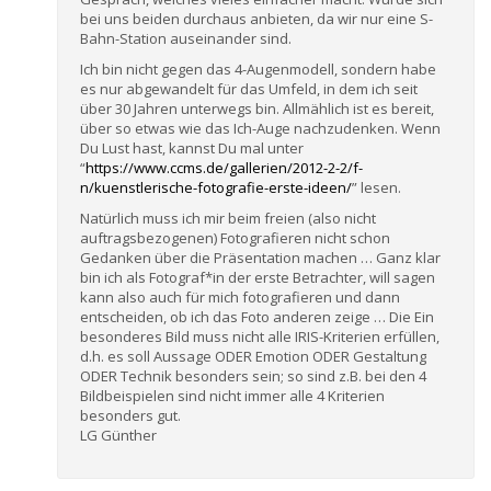
bei uns beiden durchaus anbieten, da wir nur eine S-
Bahn-Station auseinander sind.
Ich bin nicht gegen das 4-Augenmodell, sondern habe
es nur abgewandelt für das Umfeld, in dem ich seit
über 30 Jahren unterwegs bin. Allmählich ist es bereit,
über so etwas wie das Ich-Auge nachzudenken. Wenn
Du Lust hast, kannst Du mal unter
“
https://www.ccms.de/gallerien/2012-2-2/f-
n/kuenstlerische-fotografie-erste-ideen/
” lesen.
Natürlich muss ich mir beim freien (also nicht
auftragsbezogenen) Fotografieren nicht schon
Gedanken über die Präsentation machen … Ganz klar
bin ich als Fotograf*in der erste Betrachter, will sagen
kann also auch für mich fotografieren und dann
entscheiden, ob ich das Foto anderen zeige … Die Ein
besonderes Bild muss nicht alle IRIS-Kriterien erfüllen,
d.h. es soll Aussage ODER Emotion ODER Gestaltung
ODER Technik besonders sein; so sind z.B. bei den 4
Bildbeispielen sind nicht immer alle 4 Kriterien
besonders gut.
LG Günther