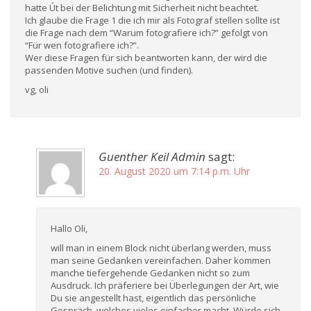
hatte Út bei der Belichtung mit Sicherheit nicht beachtet.
Ich glaube die Frage 1 die ich mir als Fotograf stellen sollte ist
die Frage nach dem “Warum fotografiere ich?” gefolgt von
“Für wen fotografiere ich?”.
Wer diese Fragen für sich beantworten kann, der wird die
passenden Motive suchen (und finden).
vg, oli
Guenther Keil Admin
sagt:
20. August 2020 um 7:14 p.m. Uhr
Hallo Oli,
will man in einem Block nicht überlang werden, muss
man seine Gedanken vereinfachen. Daher kommen
manche tiefergehende Gedanken nicht so zum
Ausdruck. Ich präferiere bei Überlegungen der Art, wie
Du sie angestellt hast, eigentlich das persönliche
Gespräch, welches vieles einfacher macht. Würde sich