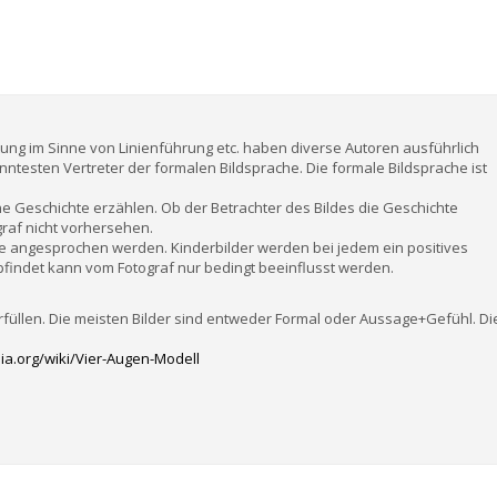
altung im Sinne von Linienführung etc. haben diverse Autoren ausführlich
anntesten Vertreter der formalen Bildsprache. Die formale Bildsprache ist
ne Geschichte erzählen. Ob der Betrachter des Bildes die Geschichte
graf nicht vorhersehen.
e angesprochen werden. Kinderbilder werden bei jedem ein positives
pfindet kann vom Fotograf nur bedingt beeinflusst werden.
rfüllen. Die meisten Bilder sind entweder Formal oder Aussage+Gefühl. Di
dia.org/wiki/Vier-Augen-Modell