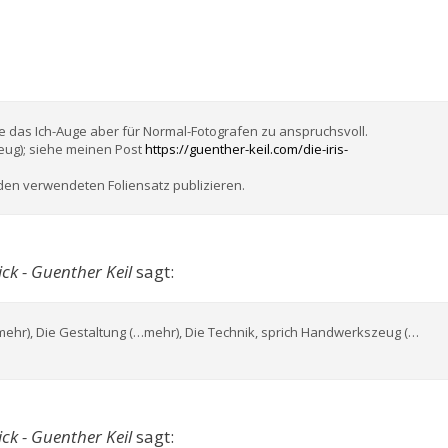
te das Ich-Auge aber für Normal-Fotografen zu anspruchsvoll.
eug); siehe meinen Post
https://guenther-keil.com/die-iris-
den verwendeten Foliensatz publizieren.
ck - Guenther Keil
sagt:
ehr), Die Gestaltung (…mehr), Die Technik, sprich Handwerkszeug (…
ck - Guenther Keil
sagt: