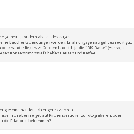
me gemeint, sondern als Teil des Auges.
 keine Bauchentscheidungen werden. Erfahrungsgemäß geht es recht gut,
n beieinander liegen. Außerdem habe ich ja die “IRIS-Raute” (Aussage,
. Gegen Konzentrationstiefs helfen Pausen und Kaffee.
eug. Meine hat deutlich engere Grenzen.
 habe mich aber nie getraut Kirchenbesucher zu fotografieren, oder
 Du die Erlaubnis bekommen?