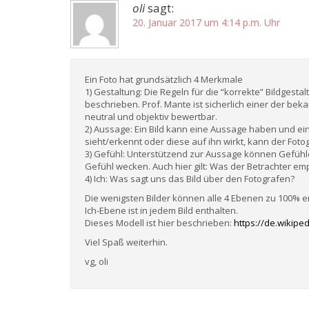
oli
sagt:
20. Januar 2017 um 4:14 p.m. Uhr
Ein Foto hat grundsätzlich 4 Merkmale
1) Gestaltung: Die Regeln für die “korrekte” Bildgest
beschrieben. Prof. Mante ist sicherlich einer der bek
neutral und objektiv bewertbar.
2) Aussage: Ein Bild kann eine Aussage haben und ei
sieht/erkennt oder diese auf ihn wirkt, kann der Foto
3) Gefühl: Unterstützend zur Aussage können Gefühl
Gefühl wecken. Auch hier gilt: Was der Betrachter em
4) Ich: Was sagt uns das Bild über den Fotografen?
Die wenigsten Bilder können alle 4 Ebenen zu 100% e
Ich-Ebene ist in jedem Bild enthalten.
Dieses Modell ist hier beschrieben:
https://de.wikipe
Viel Spaß weiterhin.
vg, oli