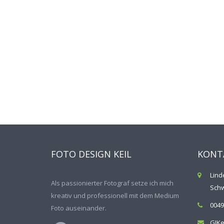
FOTO DESIGN KEIL
KONT
Lind
Als passionierter Fotograf setze ich mich
Schw
kreativ und professionell mit dem Medium
0049
Foto auseinander.
GJKe