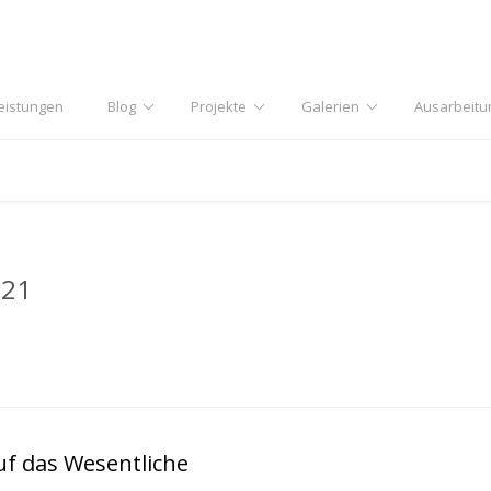
eistungen
Blog
Projekte
Galerien
Ausarbeitu
021
uf das Wesentliche