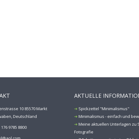
AKT
AKTUELLE INFORMATIO
enstrasse 10 85570 Markt
Spickzettel "Minimalismus"
aben, Deutschland
Minimalismus - einfach und bew
Meine aktuellen Unterlagen zu S
 176 9785 8800
Fotografie
il@aol.com