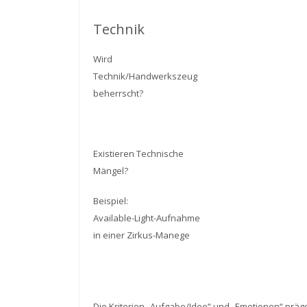
Technik
Wird
Technik/Handwerkszeug
beherrscht?
Existieren Technische
Mängel?
Beispiel:
Available-Light-Aufnahme
in einer Zirkus-Manege
Die Kriterien „Aufgabe/Idee“ und „Emotionen“ präg