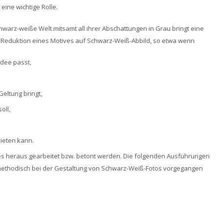
eine wichtige Rolle.
chwarz-weiße Welt mitsamt all ihrer Abschattungen in Grau bringt eine
e Reduktion eines Motives auf Schwarz-Weiß-Abbild, so etwa wenn
idee passt,
Geltung bringt,
oll,
bieten kann.
ves heraus gearbeitet bzw. betont werden. Die folgenden Ausführungen
methodisch bei der Gestaltung von Schwarz-Weiß-Fotos vorgegangen