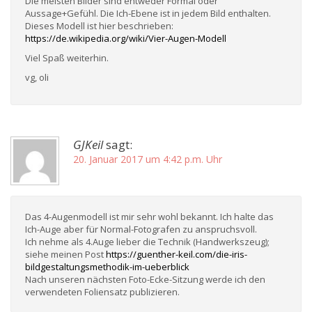
Die meisten Bilder sind entweder Formal oder
Aussage+Gefühl. Die Ich-Ebene ist in jedem Bild enthalten.
Dieses Modell ist hier beschrieben:
https://de.wikipedia.org/wiki/Vier-Augen-Modell
Viel Spaß weiterhin.
vg, oli
GJKeil
sagt:
20. Januar 2017 um 4:42 p.m. Uhr
Das 4-Augenmodell ist mir sehr wohl bekannt. Ich halte das
Ich-Auge aber für Normal-Fotografen zu anspruchsvoll.
Ich nehme als 4.Auge lieber die Technik (Handwerkszeug);
siehe meinen Post
https://guenther-keil.com/die-iris-
bildgestaltungsmethodik-im-ueberblick
Nach unseren nächsten Foto-Ecke-Sitzung werde ich den
verwendeten Foliensatz publizieren.