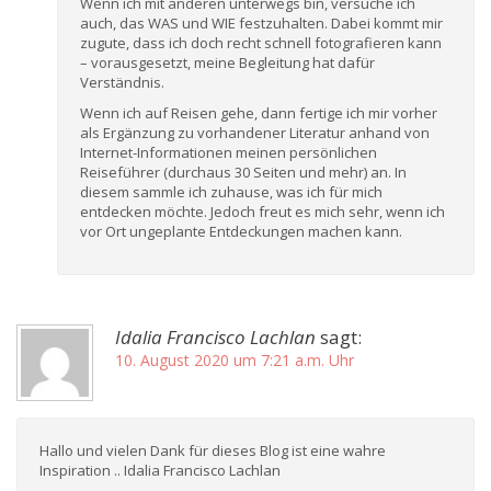
Wenn ich mit anderen unterwegs bin, versuche ich
auch, das WAS und WIE festzuhalten. Dabei kommt mir
zugute, dass ich doch recht schnell fotografieren kann
– vorausgesetzt, meine Begleitung hat dafür
Verständnis.
Wenn ich auf Reisen gehe, dann fertige ich mir vorher
als Ergänzung zu vorhandener Literatur anhand von
Internet-Informationen meinen persönlichen
Reiseführer (durchaus 30 Seiten und mehr) an. In
diesem sammle ich zuhause, was ich für mich
entdecken möchte. Jedoch freut es mich sehr, wenn ich
vor Ort ungeplante Entdeckungen machen kann.
Idalia Francisco Lachlan
sagt:
10. August 2020 um 7:21 a.m. Uhr
Hallo und vielen Dank für dieses Blog ist eine wahre
Inspiration .. Idalia Francisco Lachlan