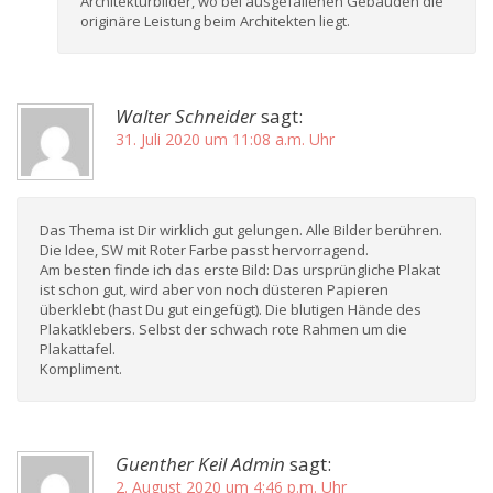
Architekturbilder, wo bei ausgefallenen Gebäuden die
originäre Leistung beim Architekten liegt.
Walter Schneider
sagt:
31. Juli 2020 um 11:08 a.m. Uhr
Das Thema ist Dir wirklich gut gelungen. Alle Bilder berühren.
Die Idee, SW mit Roter Farbe passt hervorragend.
Am besten finde ich das erste Bild: Das ursprüngliche Plakat
ist schon gut, wird aber von noch düsteren Papieren
überklebt (hast Du gut eingefügt). Die blutigen Hände des
Plakatklebers. Selbst der schwach rote Rahmen um die
Plakattafel.
Kompliment.
Guenther Keil Admin
sagt:
2. August 2020 um 4:46 p.m. Uhr