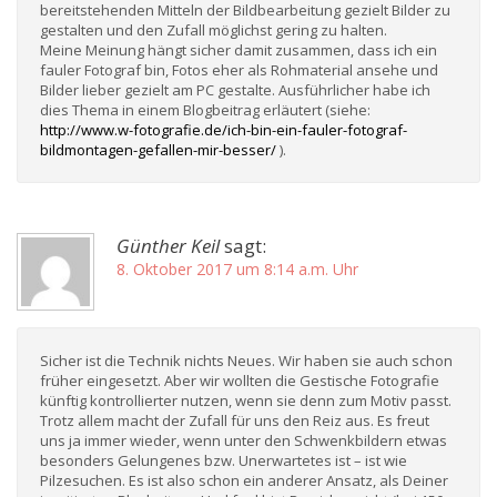
bereitstehenden Mitteln der Bildbearbeitung gezielt Bilder zu
gestalten und den Zufall möglichst gering zu halten.
Meine Meinung hängt sicher damit zusammen, dass ich ein
fauler Fotograf bin, Fotos eher als Rohmaterial ansehe und
Bilder lieber gezielt am PC gestalte. Ausführlicher habe ich
dies Thema in einem Blogbeitrag erläutert (siehe:
http://www.w-fotografie.de/ich-bin-ein-fauler-fotograf-
bildmontagen-gefallen-mir-besser/
).
Günther Keil
sagt:
8. Oktober 2017 um 8:14 a.m. Uhr
Sicher ist die Technik nichts Neues. Wir haben sie auch schon
früher eingesetzt. Aber wir wollten die Gestische Fotografie
künftig kontrollierter nutzen, wenn sie denn zum Motiv passt.
Trotz allem macht der Zufall für uns den Reiz aus. Es freut
uns ja immer wieder, wenn unter den Schwenkbildern etwas
besonders Gelungenes bzw. Unerwartetes ist – ist wie
Pilzesuchen. Es ist also schon ein anderer Ansatz, als Deiner