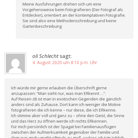
Meine Ausführungen drehen sich um eine
Vorgehensweise beim Fotografieren (Der Fotograf als
Entdecker), orientiert an der kontemplativen Fotografie.
Sie sind also eine Methodenschreibung und keine
Gartenbeschreibung
oli Schlecht
sagt:
4. August 2020 um 8:10 p.m. Uhr
Ich würde mir gerne erlauben die Überschrift gerne
anzupassen: “Man sieht nur, was man ERkennt …”.
Auf Reisen zB ist man in exotischen Gegenden die gänzlich
anders sind als Zuhause. Dort kann ich weniger die Motive
fotografieren die ich kenne – nur diese, die ich ERkenne.
Ich stimme aber voll und ganz zu – ohne den Geist, die Sinne
und das Herz zu öffnen werde ich nichts ERkennen.
Für mich persönlich ist der Spagat bei Familienausflügen
zwischen der Aufmerksamkeit gegenüber der Familie und
dem was mich umgibt oftmals zu groß, sodass ich tatsächlich