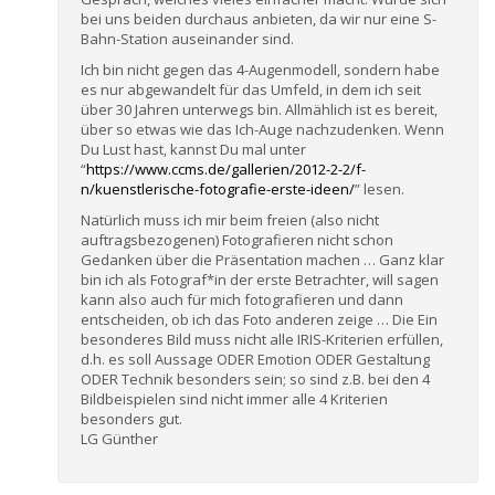
bei uns beiden durchaus anbieten, da wir nur eine S-
Bahn-Station auseinander sind.
Ich bin nicht gegen das 4-Augenmodell, sondern habe
es nur abgewandelt für das Umfeld, in dem ich seit
über 30 Jahren unterwegs bin. Allmählich ist es bereit,
über so etwas wie das Ich-Auge nachzudenken. Wenn
Du Lust hast, kannst Du mal unter
“
https://www.ccms.de/gallerien/2012-2-2/f-
n/kuenstlerische-fotografie-erste-ideen/
” lesen.
Natürlich muss ich mir beim freien (also nicht
auftragsbezogenen) Fotografieren nicht schon
Gedanken über die Präsentation machen … Ganz klar
bin ich als Fotograf*in der erste Betrachter, will sagen
kann also auch für mich fotografieren und dann
entscheiden, ob ich das Foto anderen zeige … Die Ein
besonderes Bild muss nicht alle IRIS-Kriterien erfüllen,
d.h. es soll Aussage ODER Emotion ODER Gestaltung
ODER Technik besonders sein; so sind z.B. bei den 4
Bildbeispielen sind nicht immer alle 4 Kriterien
besonders gut.
LG Günther