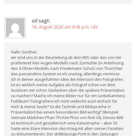
oli
sagt:
18. August 2020 um 8:46 p.m. Uhr
Hallo Günther,
wir sind uns in der Beurteilung ob dein IRIS oder das von mir
präferieret Vier-Augen-Modells nach Zurmühle (in Anlehnung
des 4 Ohren Modells nach Friedemann Schulz von Thun) hier
das passendere System ist eh uneinig, allerdings vermisse
ich in deiner ausgeführten Idee die Intension des Fotografen.
Ist es wirklich meine Aufgabe als Fotograf schon vor dem
Auslösen mir schon Gedanken über die spätere Präsentation
zu machen? Mache ich meine Bilder nur für ein (unbekanntes)
Publikum? Fotografiere ich nicht vielleicht auch einfach für
mich & meine Seele? Ist die Technik und Bildsprache (+
Präsentation) bei einem besonderen Bild wichtig? (Beispiel
Vietnam Mädchen Phan Thị Kim Phúc von Nick Út). Dieses Bild
ist technisch und gestalterisch eine Katastrophe – aber Ùt
hatte eine klare Intension den Krieg mit allen seinen Facetten
zu dokumentieren. Der drittklassige Print in den Zeitungen