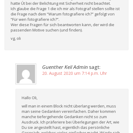
hatte Út bei der Belichtung mit Sicherheit nicht beachtet.
Ich glaube die Frage 1 die ich mir als Fotograf stellen sollte ist
die Frage nach dem “Warum fotografiere ich?” gefolgt von
“Für wen fotografiere ich?”.
Wer diese Fragen für sich beantworten kann, der wird die
passenden Motive suchen (und finden).
vg, oli
Guenther Keil Admin
sagt:
20. August 2020 um 7:14 p.m. Uhr
Hallo Oli,
will man in einem Block nicht überlang werden, muss
man seine Gedanken vereinfachen. Daher kommen
manche tiefergehende Gedanken nicht so zum
Ausdruck. Ich präferiere bei Überlegungen der Art, wie
Du sie angestellt hast, eigentlich das persönliche
Gespräch, welches vieles einfacher macht. Würde sich