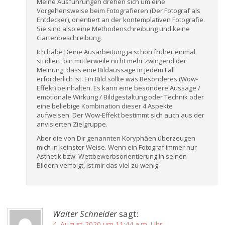
Meine Ausführungen drehen sich um eine
Vorgehensweise beim Fotografieren (Der Fotograf als
Entdecker), orientiert an der kontemplativen Fotografie.
Sie sind also eine Methodenschreibung und keine
Gartenbeschreibung.
Ich habe Deine Ausarbeitung ja schon früher einmal
studiert, bin mittlerweile nicht mehr zwingend der
Meinung, dass eine Bildaussage in jedem Fall
erforderlich ist. Ein Bild sollte was Besonderes (Wow-
Effekt) beinhalten. Es kann eine besondere Aussage /
emotionale Wirkung / Bildgestaltung oder Technik oder
eine beliebige Kombination dieser 4 Aspekte
aufweisen. Der Wow-Effekt bestimmt sich auch aus der
anvisierten Zielgruppe.
Aber die von Dir genannten Koryphäen überzeugen
mich in keinster Weise. Wenn ein Fotograf immer nur
Ästhetik bzw. Wettbewerbsorientierung in seinen
Bildern verfolgt, ist mir das viel zu wenig.
Walter Schneider
sagt:
4. August 2020 um 11:44 a.m. Uhr