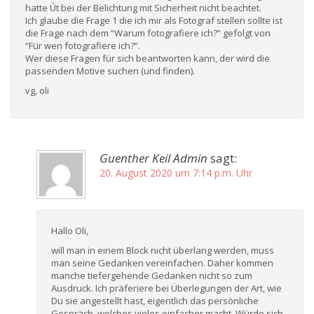
hatte Út bei der Belichtung mit Sicherheit nicht beachtet.
Ich glaube die Frage 1 die ich mir als Fotograf stellen sollte ist
die Frage nach dem “Warum fotografiere ich?” gefolgt von
“Für wen fotografiere ich?”.
Wer diese Fragen für sich beantworten kann, der wird die
passenden Motive suchen (und finden).
vg, oli
Guenther Keil Admin
sagt:
20. August 2020 um 7:14 p.m. Uhr
Hallo Oli,
will man in einem Block nicht überlang werden, muss
man seine Gedanken vereinfachen. Daher kommen
manche tiefergehende Gedanken nicht so zum
Ausdruck. Ich präferiere bei Überlegungen der Art, wie
Du sie angestellt hast, eigentlich das persönliche
Gespräch, welches vieles einfacher macht. Würde sich