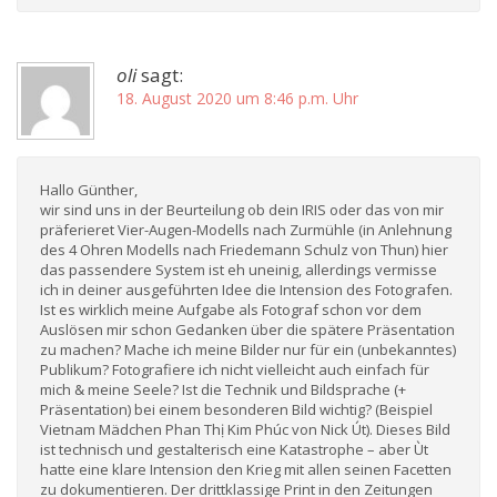
oli
sagt:
18. August 2020 um 8:46 p.m. Uhr
Hallo Günther,
wir sind uns in der Beurteilung ob dein IRIS oder das von mir
präferieret Vier-Augen-Modells nach Zurmühle (in Anlehnung
des 4 Ohren Modells nach Friedemann Schulz von Thun) hier
das passendere System ist eh uneinig, allerdings vermisse
ich in deiner ausgeführten Idee die Intension des Fotografen.
Ist es wirklich meine Aufgabe als Fotograf schon vor dem
Auslösen mir schon Gedanken über die spätere Präsentation
zu machen? Mache ich meine Bilder nur für ein (unbekanntes)
Publikum? Fotografiere ich nicht vielleicht auch einfach für
mich & meine Seele? Ist die Technik und Bildsprache (+
Präsentation) bei einem besonderen Bild wichtig? (Beispiel
Vietnam Mädchen Phan Thị Kim Phúc von Nick Út). Dieses Bild
ist technisch und gestalterisch eine Katastrophe – aber Ùt
hatte eine klare Intension den Krieg mit allen seinen Facetten
zu dokumentieren. Der drittklassige Print in den Zeitungen