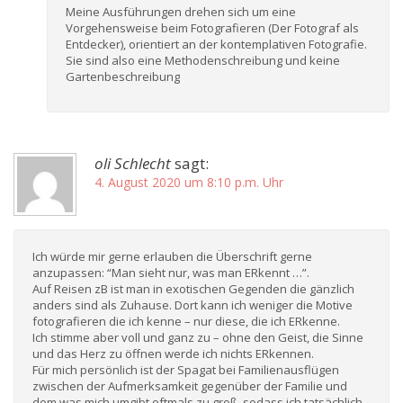
Meine Ausführungen drehen sich um eine
Vorgehensweise beim Fotografieren (Der Fotograf als
Entdecker), orientiert an der kontemplativen Fotografie.
Sie sind also eine Methodenschreibung und keine
Gartenbeschreibung
oli Schlecht
sagt:
4. August 2020 um 8:10 p.m. Uhr
Ich würde mir gerne erlauben die Überschrift gerne
anzupassen: “Man sieht nur, was man ERkennt …”.
Auf Reisen zB ist man in exotischen Gegenden die gänzlich
anders sind als Zuhause. Dort kann ich weniger die Motive
fotografieren die ich kenne – nur diese, die ich ERkenne.
Ich stimme aber voll und ganz zu – ohne den Geist, die Sinne
und das Herz zu öffnen werde ich nichts ERkennen.
Für mich persönlich ist der Spagat bei Familienausflügen
zwischen der Aufmerksamkeit gegenüber der Familie und
dem was mich umgibt oftmals zu groß, sodass ich tatsächlich