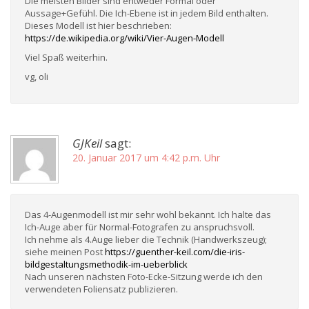
Die meisten Bilder sind entweder Formal oder
Aussage+Gefühl. Die Ich-Ebene ist in jedem Bild enthalten.
Dieses Modell ist hier beschrieben:
https://de.wikipedia.org/wiki/Vier-Augen-Modell
Viel Spaß weiterhin.
vg, oli
GJKeil
sagt:
20. Januar 2017 um 4:42 p.m. Uhr
Das 4-Augenmodell ist mir sehr wohl bekannt. Ich halte das
Ich-Auge aber für Normal-Fotografen zu anspruchsvoll.
Ich nehme als 4.Auge lieber die Technik (Handwerkszeug);
siehe meinen Post
https://guenther-keil.com/die-iris-
bildgestaltungsmethodik-im-ueberblick
Nach unseren nächsten Foto-Ecke-Sitzung werde ich den
verwendeten Foliensatz publizieren.