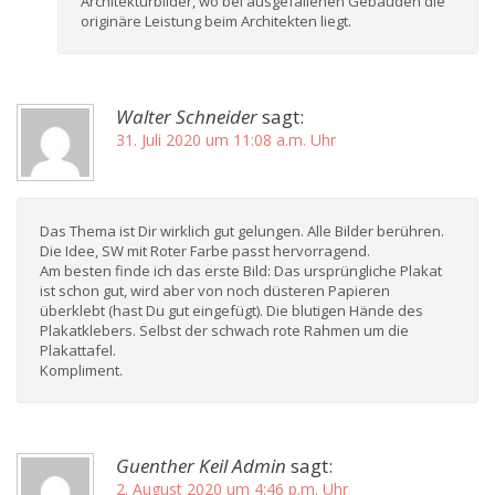
Architekturbilder, wo bei ausgefallenen Gebäuden die
originäre Leistung beim Architekten liegt.
Walter Schneider
sagt:
31. Juli 2020 um 11:08 a.m. Uhr
Das Thema ist Dir wirklich gut gelungen. Alle Bilder berühren.
Die Idee, SW mit Roter Farbe passt hervorragend.
Am besten finde ich das erste Bild: Das ursprüngliche Plakat
ist schon gut, wird aber von noch düsteren Papieren
überklebt (hast Du gut eingefügt). Die blutigen Hände des
Plakatklebers. Selbst der schwach rote Rahmen um die
Plakattafel.
Kompliment.
Guenther Keil Admin
sagt:
2. August 2020 um 4:46 p.m. Uhr