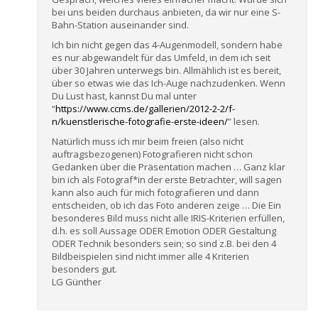
bei uns beiden durchaus anbieten, da wir nur eine S-
Bahn-Station auseinander sind.
Ich bin nicht gegen das 4-Augenmodell, sondern habe
es nur abgewandelt für das Umfeld, in dem ich seit
über 30 Jahren unterwegs bin. Allmählich ist es bereit,
über so etwas wie das Ich-Auge nachzudenken. Wenn
Du Lust hast, kannst Du mal unter
“
https://www.ccms.de/gallerien/2012-2-2/f-
n/kuenstlerische-fotografie-erste-ideen/
” lesen.
Natürlich muss ich mir beim freien (also nicht
auftragsbezogenen) Fotografieren nicht schon
Gedanken über die Präsentation machen … Ganz klar
bin ich als Fotograf*in der erste Betrachter, will sagen
kann also auch für mich fotografieren und dann
entscheiden, ob ich das Foto anderen zeige … Die Ein
besonderes Bild muss nicht alle IRIS-Kriterien erfüllen,
d.h. es soll Aussage ODER Emotion ODER Gestaltung
ODER Technik besonders sein; so sind z.B. bei den 4
Bildbeispielen sind nicht immer alle 4 Kriterien
besonders gut.
LG Günther