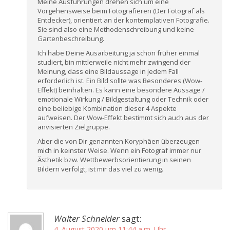
Meine Ausführungen drehen sich um eine
Vorgehensweise beim Fotografieren (Der Fotograf als
Entdecker), orientiert an der kontemplativen Fotografie.
Sie sind also eine Methodenschreibung und keine
Gartenbeschreibung.
Ich habe Deine Ausarbeitung ja schon früher einmal
studiert, bin mittlerweile nicht mehr zwingend der
Meinung, dass eine Bildaussage in jedem Fall
erforderlich ist. Ein Bild sollte was Besonderes (Wow-
Effekt) beinhalten. Es kann eine besondere Aussage /
emotionale Wirkung / Bildgestaltung oder Technik oder
eine beliebige Kombination dieser 4 Aspekte
aufweisen. Der Wow-Effekt bestimmt sich auch aus der
anvisierten Zielgruppe.
Aber die von Dir genannten Koryphäen überzeugen
mich in keinster Weise. Wenn ein Fotograf immer nur
Ästhetik bzw. Wettbewerbsorientierung in seinen
Bildern verfolgt, ist mir das viel zu wenig.
Walter Schneider
sagt:
4. August 2020 um 11:44 a.m. Uhr