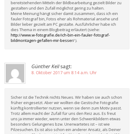
bereitstehenden Mitteln der Bildbearbeitung gezielt Bilder zu
gestalten und den Zufall möglichst gering zu halten.
Meine Meinung hängt sicher damit zusammen, dass ich ein
fauler Fotograf bin, Fotos eher als Rohmaterial ansehe und
Bilder lieber gezielt am PC gestalte. Ausführlicher habe ich
dies Thema in einem Blogbeitrag erläutert (siehe:
http://www.w-fotografie.de/ich-bin-ein-fauler-fotograf-
bildmontagen-gefallen-mir-besser/
).
Günther Keil
sagt:
8. Oktober 2017 um 8:14 a.m. Uhr
Sicher ist die Technik nichts Neues. Wir haben sie auch schon
früher eingesetzt. Aber wir wollten die Gestische Fotografie
künftig kontrollierter nutzen, wenn sie denn zum Motiv passt.
Trotz allem macht der Zufall für uns den Reiz aus. Es freut
uns ja immer wieder, wenn unter den Schwenkbildern etwas
besonders Gelungenes bzw. Unerwartetes ist – ist wie
Pilzesuchen. Es ist also schon ein anderer Ansatz, als Deiner