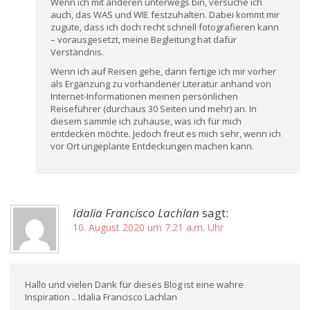
Wenn ich mit anderen unterwegs bin, versuche ich
auch, das WAS und WIE festzuhalten. Dabei kommt mir
zugute, dass ich doch recht schnell fotografieren kann
– vorausgesetzt, meine Begleitung hat dafür
Verständnis.
Wenn ich auf Reisen gehe, dann fertige ich mir vorher
als Ergänzung zu vorhandener Literatur anhand von
Internet-Informationen meinen persönlichen
Reiseführer (durchaus 30 Seiten und mehr) an. In
diesem sammle ich zuhause, was ich für mich
entdecken möchte. Jedoch freut es mich sehr, wenn ich
vor Ort ungeplante Entdeckungen machen kann.
Idalia Francisco Lachlan
sagt:
10. August 2020 um 7:21 a.m. Uhr
Hallo und vielen Dank für dieses Blog ist eine wahre
Inspiration .. Idalia Francisco Lachlan