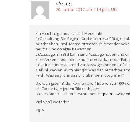
oli
sagt:
20. Januar 2017 um 4:14 p.m. Uhr
Ein Foto hat grundsätzlich 4 Merkmale
1) Gestaltung: Die Regeln für die “korrekte” Bildgest
beschrieben. Prof. Mante ist sicherlich einer der bek
neutral und objektiv bewertbar.
2) Aussage: Ein Bild kann eine Aussage haben und ei
sieht/erkennt oder diese auf ihn wirkt, kann der Foto
3) Gefühl: Unterstützend zur Aussage können Gefühl
Gefühl wecken. Auch hier gilt: Was der Betrachter em
4) Ich: Was sagt uns das Bild über den Fotografen?
Die wenigsten Bilder können alle 4 Ebenen zu 100% e
Ich-Ebene ist in jedem Bild enthalten.
Dieses Modell ist hier beschrieben:
https://de.wikipe
Viel Spaß weiterhin.
vg, oli