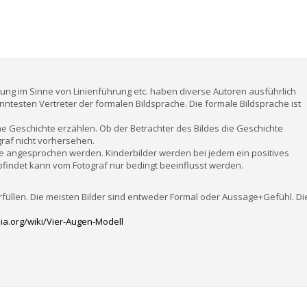
altung im Sinne von Linienführung etc. haben diverse Autoren ausführlich
anntesten Vertreter der formalen Bildsprache. Die formale Bildsprache ist
ne Geschichte erzählen. Ob der Betrachter des Bildes die Geschichte
graf nicht vorhersehen.
e angesprochen werden. Kinderbilder werden bei jedem ein positives
pfindet kann vom Fotograf nur bedingt beeinflusst werden.
rfüllen. Die meisten Bilder sind entweder Formal oder Aussage+Gefühl. Di
dia.org/wiki/Vier-Augen-Modell