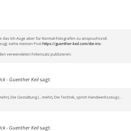
te das Ich-Auge aber für Normal-Fotografen zu anspruchsvoll.
eug); siehe meinen Post
https://guenther-keil.com/die-iris-
den verwendeten Foliensatz publizieren.
ck - Guenther Keil
sagt:
ehr), Die Gestaltung (…mehr), Die Technik, sprich Handwerkszeug (…
ck - Guenther Keil
sagt: