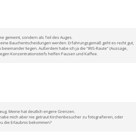
me gemeint, sondern als Teil des Auges.
 keine Bauchentscheidungen werden. Erfahrungsgemäß geht es recht gut,
n beieinander liegen. Außerdem habe ich ja die “IRIS-Raute” (Aussage,
. Gegen Konzentrationstiefs helfen Pausen und Kaffee.
eug. Meine hat deutlich engere Grenzen.
 habe mich aber nie getraut Kirchenbesucher zu fotografieren, oder
 Du die Erlaubnis bekommen?